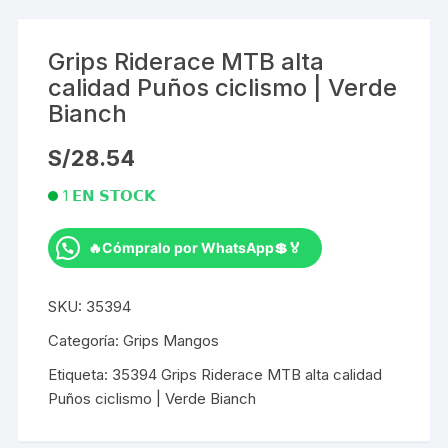
Grips Riderace MTB alta
calidad Puños ciclismo | Verde
Bianch
S/
28.54
1 𝗘𝗡 𝗦𝗧𝗢𝗖𝗞
🔥Cómpralo por WhatsApp💲🏅
Grips
Riderace
SKU:
35394
MTB
alta
Categoría:
Grips Mangos
calidad
Etiqueta:
35394 Grips Riderace MTB alta calidad
Puños
Puños ciclismo | Verde Bianch
ciclismo
|