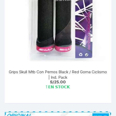
Grips Skull Mtb Con Pernos Black / Red Goma Ciclismo
| Ind. Pack
S/
25.00
1 𝗘𝗡 𝗦𝗧𝗢𝗖𝗞