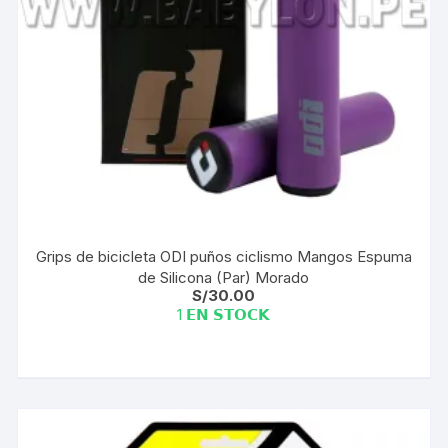
Grips de bicicleta ODI puños ciclismo Mangos Espuma
de Silicona (Par) Morado
S/
30.00
1 𝗘𝗡 𝗦𝗧𝗢𝗖𝗞