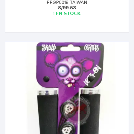
PRGP0018 TAIWAN
S/
99.53
1 𝗘𝗡 𝗦𝗧𝗢𝗖𝗞