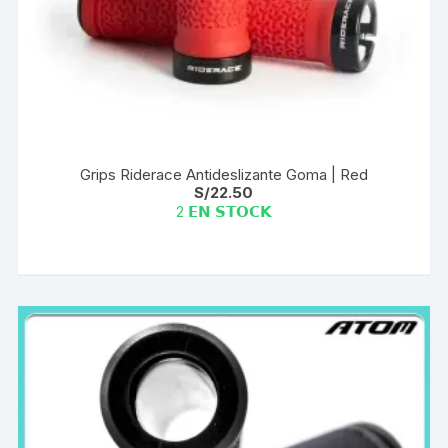
Grips Riderace Antideslizante Goma | Red
S/
22.50
2 𝗘𝗡 𝗦𝗧𝗢𝗖𝗞