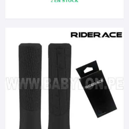
2 𝗘𝗡 𝗦𝗧𝗢𝗖𝗞