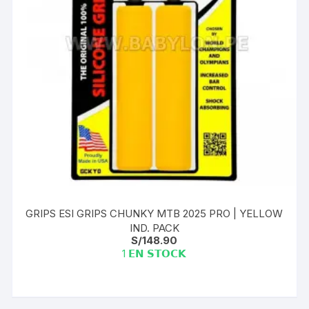
GRIPS ESI GRIPS CHUNKY MTB 2025 PRO | YELLOW
IND. PACK
S/
148.90
1 𝗘𝗡 𝗦𝗧𝗢𝗖𝗞