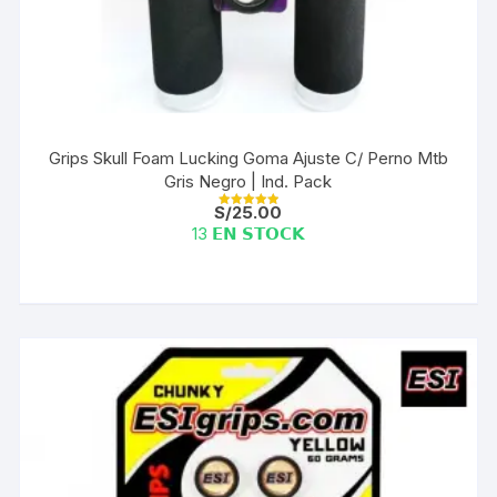
Grips Skull Foam Lucking Goma Ajuste C/ Perno Mtb
Gris Negro | Ind. Pack
S/
25.00
Valorado con
5.00
13 𝗘𝗡 𝗦𝗧𝗢𝗖𝗞
de 5