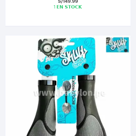
S/
149.99
1 𝗘𝗡 𝗦𝗧𝗢𝗖𝗞