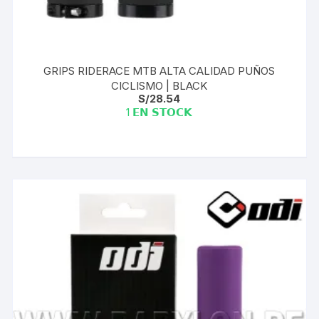
GRIPS RIDERACE MTB ALTA CALIDAD PUÑOS
CICLISMO | BLACK
S/
28.54
1 𝗘𝗡 𝗦𝗧𝗢𝗖𝗞