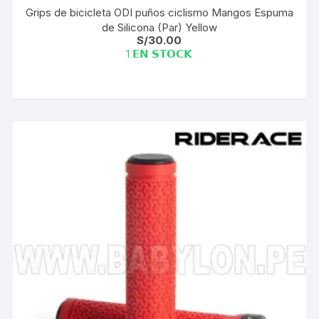
Grips de bicicleta ODI puños ciclismo Mangos Espuma
de Silicona (Par) Yellow
S/
30.00
1 𝗘𝗡 𝗦𝗧𝗢𝗖𝗞