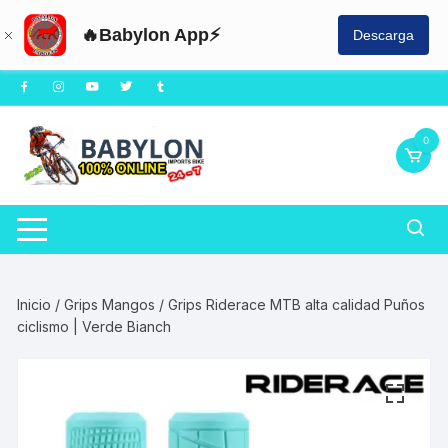
🔥Babylon App⚡
Descarga
Saltar
al
contenido
0
Inicio
/
Grips Mangos
/ Grips Riderace MTB alta calidad Puños
ciclismo | Verde Bianch