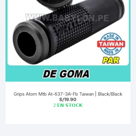
Grips Atom Mtb At-637-3A-Fb Taiwan | Black/Black
S/
19.90
2 𝗘𝗡 𝗦𝗧𝗢𝗖𝗞