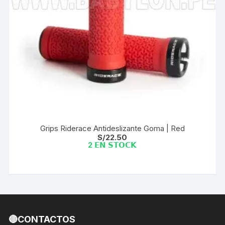
Grips Riderace Antideslizante Goma | Red
S/
22.50
2 𝗘𝗡 𝗦𝗧𝗢𝗖𝗞
🔴CONTACTOS