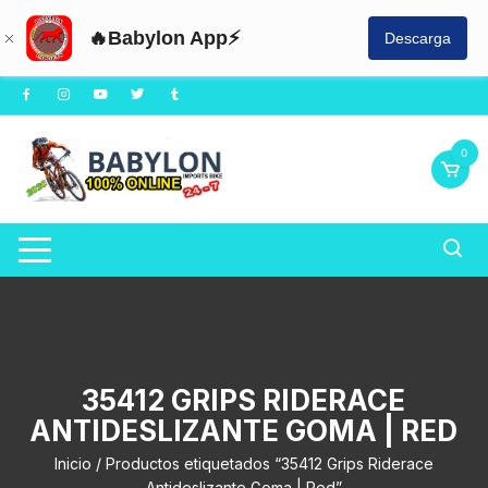
🔥Babylon App⚡
Descarga
Saltar
al
contenido
0
35412 GRIPS RIDERACE
ANTIDESLIZANTE GOMA | RED
Inicio
/ Productos etiquetados “35412 Grips Riderace
Antideslizante Goma | Red”