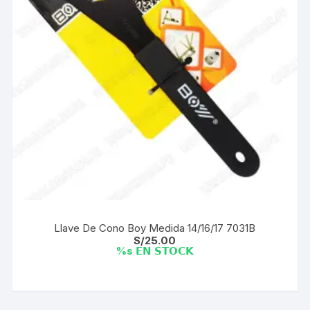
Llave De Cono Boy Medida 14/16/17 7031B
S/
25.00
%s 𝗘𝗡 𝗦𝗧𝗢𝗖𝗞
Este
producto