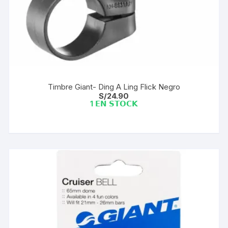
Timbre Giant- Ding A Ling Flick Negro
S/
24.90
1 𝗘𝗡 𝗦𝗧𝗢𝗖𝗞