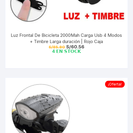
Luz Frontal De Bicicleta 2000Mah Carga Usb 4 Modos
+ Timbre Larga duración | Rojo Caja
El
El
S/
60.56
S/
85.90
precio
precio
4 𝗘𝗡 𝗦𝗧𝗢𝗖𝗞
original
actual
era:
es:
S/85.90.
S/60.56.
¡Oferta!