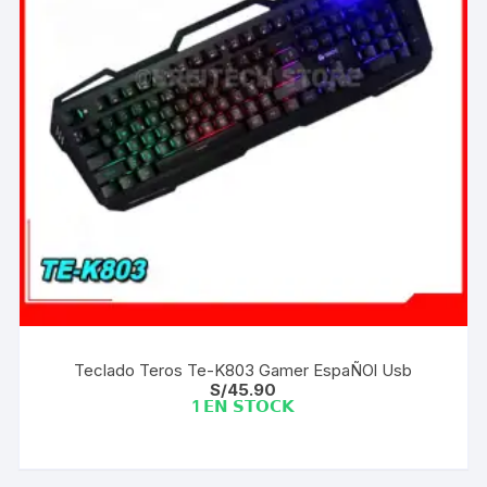
Teclado Teros Te-K803 Gamer EspaÑOl Usb
S/
45.90
1 𝗘𝗡 𝗦𝗧𝗢𝗖𝗞