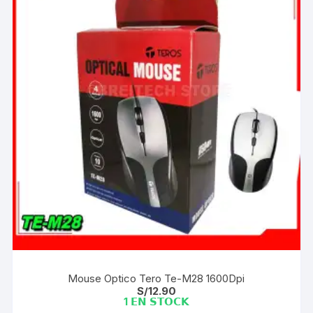
Mouse Optico Tero Te-M28 1600Dpi
S/
12.90
1 𝗘𝗡 𝗦𝗧𝗢𝗖𝗞