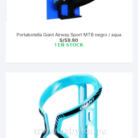
Portabotella Giant Airway Sport MTB negro / aqua
S/
59.90
1 𝗘𝗡 𝗦𝗧𝗢𝗖𝗞