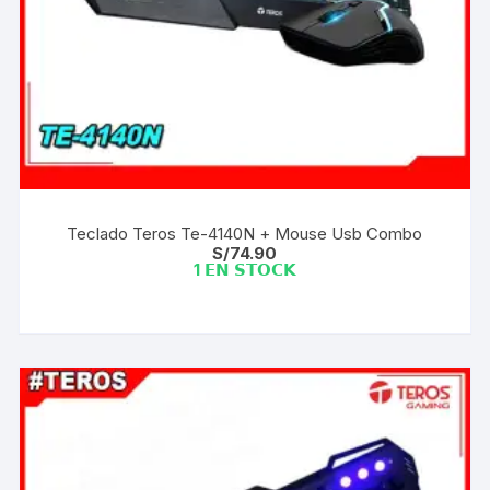
Teclado Teros Te-4140N + Mouse Usb Combo
S/
74.90
1 𝗘𝗡 𝗦𝗧𝗢𝗖𝗞