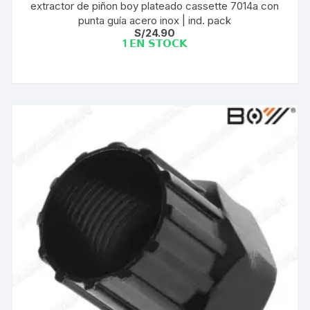
extractor de piñon boy plateado cassette 7014a con
punta guía acero inox | ind. pack
S/
24.90
1 𝗘𝗡 𝗦𝗧𝗢𝗖𝗞