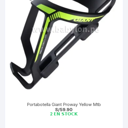
Portabotella Giant Proway Yellow Mtb
S/
59.90
2 𝗘𝗡 𝗦𝗧𝗢𝗖𝗞