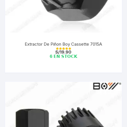
Extractor De Piñon Boy Cassette 7015A
S/
19.90
Valorado con
6 𝗘𝗡 𝗦𝗧𝗢𝗖𝗞
5.00
de 5