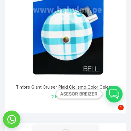
Timbre Giant Cruiser Plaid Ciclismo Color Celeste
S/
24.90
ASESOR BREIZER
2 𝗘𝗡 𝗦𝗧𝗢𝗖𝗞
1