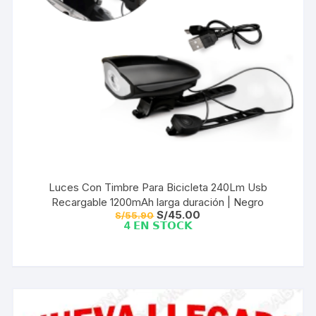
Luces Con Timbre Para Bicicleta 240Lm Usb
Recargable 1200mAh larga duración | Negro
El
El
S/
45.00
S/
55.90
precio
precio
4 𝗘𝗡 𝗦𝗧𝗢𝗖𝗞
original
actual
era:
es:
S/55.90.
S/45.00.