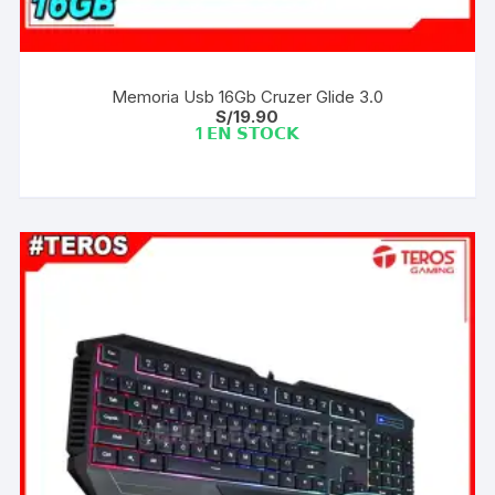
Memoria Usb 16Gb Cruzer Glide 3.0
S/
19.90
1 𝗘𝗡 𝗦𝗧𝗢𝗖𝗞