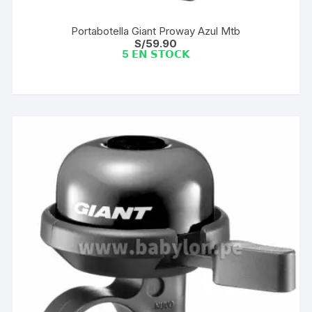
Portabotella Giant Proway Azul Mtb
S/
59.90
5 𝗘𝗡 𝗦𝗧𝗢𝗖𝗞