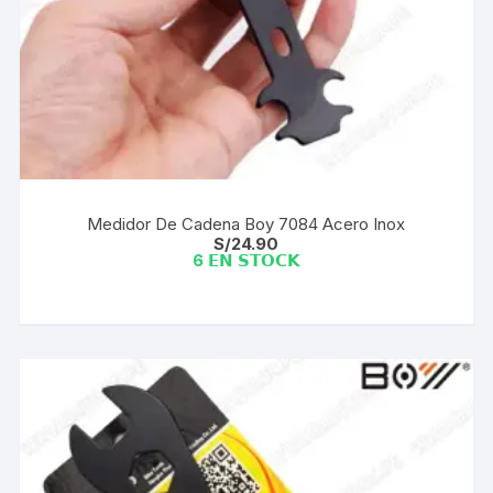
Medidor De Cadena Boy 7084 Acero Inox
S/
24.90
6 𝗘𝗡 𝗦𝗧𝗢𝗖𝗞