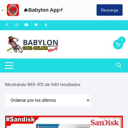
🔥Babylon App⚡
Descarga
Saltar
al
contenido
0
Ordenado
Mostrando 865–912 de 940 resultados
por
los
últimos