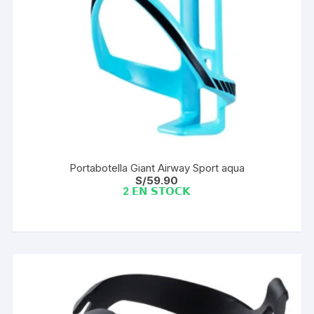
Portabotella Giant Airway Sport aqua
S/
59.90
2 𝗘𝗡 𝗦𝗧𝗢𝗖𝗞