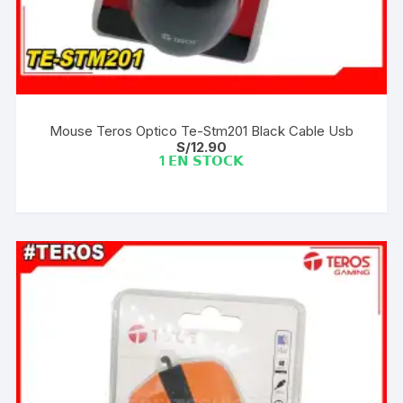
Mouse Teros Optico Te-Stm201 Black Cable Usb
S/
12.90
1 𝗘𝗡 𝗦𝗧𝗢𝗖𝗞