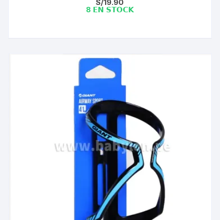
S/
19.90
8 𝗘𝗡 𝗦𝗧𝗢𝗖𝗞