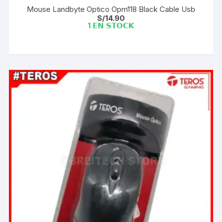
Mouse Landbyte Optico Opm118 Black Cable Usb
S/
14.90
1 𝗘𝗡 𝗦𝗧𝗢𝗖𝗞