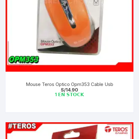
Mouse Teros Optico Opm353 Cable Usb
S/
14.90
1 𝗘𝗡 𝗦𝗧𝗢𝗖𝗞