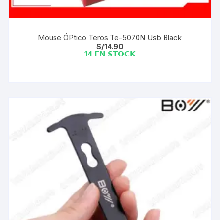
Mouse ÓPtico Teros Te-5070N Usb Black
S/
14.90
14 𝗘𝗡 𝗦𝗧𝗢𝗖𝗞