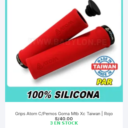
Las
opciones
se
pueden
elegir
en
la
página
de
producto
Grips Atom C/Pernos Goma Mtb Xc Taiwan | Rojo
S/
40.00
3 𝗘𝗡 𝗦𝗧𝗢𝗖𝗞