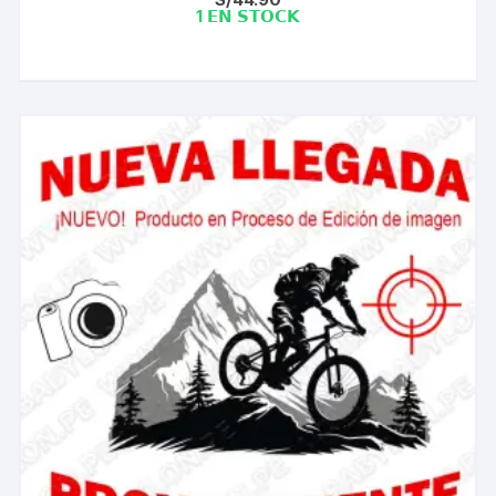
1 𝗘𝗡 𝗦𝗧𝗢𝗖𝗞