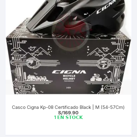
Casco Cigna Kp-08 Certificado Black | M (54-57Cm)
S/
169.90
1 𝗘𝗡 𝗦𝗧𝗢𝗖𝗞