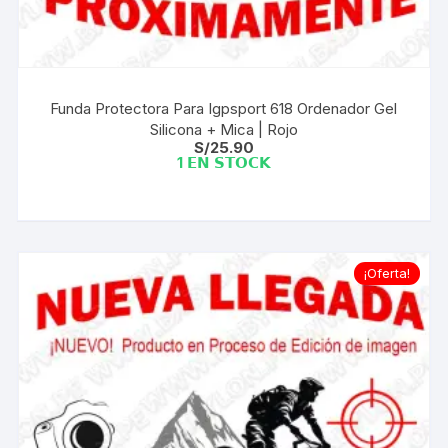
Funda Protectora Para Igpsport 618 Ordenador Gel
Silicona + Mica | Rojo
S/
25.90
1 𝗘𝗡 𝗦𝗧𝗢𝗖𝗞
¡Oferta!