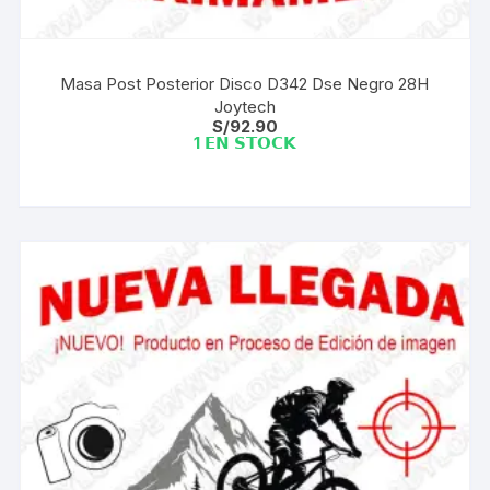
Masa Post Posterior Disco D342 Dse Negro 28H
Joytech
S/
92.90
1 𝗘𝗡 𝗦𝗧𝗢𝗖𝗞