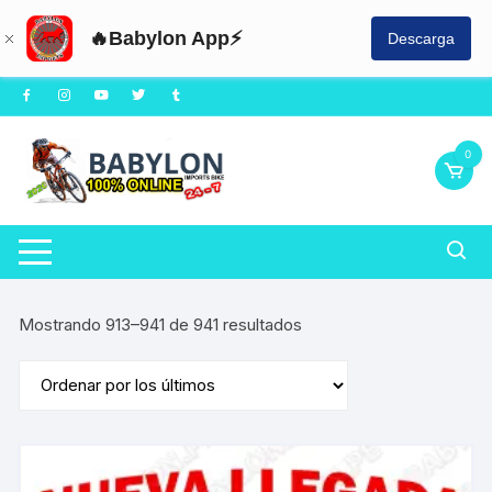
🔥Babylon App⚡
Descarga
Saltar
al
contenido
0
Ordenado
Mostrando 913–941 de 941 resultados
por
los
últimos