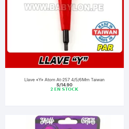
Llave «Y» Atom At-257 4/5/6Mm Taiwan
S/
14.90
2 𝗘𝗡 𝗦𝗧𝗢𝗖𝗞