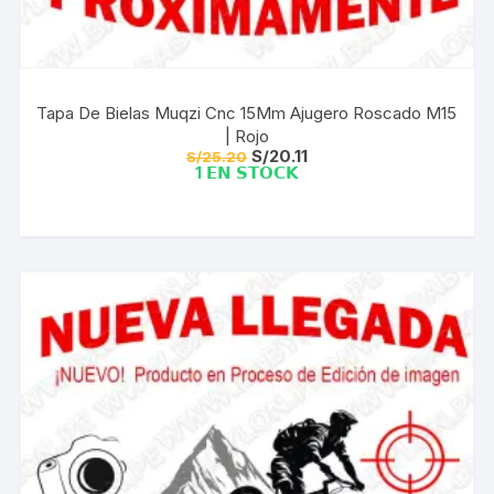
Tapa De Bielas Muqzi Cnc 15Mm Ajugero Roscado M15
| Rojo
El
El
S/
20.11
S/
25.20
precio
precio
1 𝗘𝗡 𝗦𝗧𝗢𝗖𝗞
original
actual
era:
es:
S/25.20.
S/20.11.