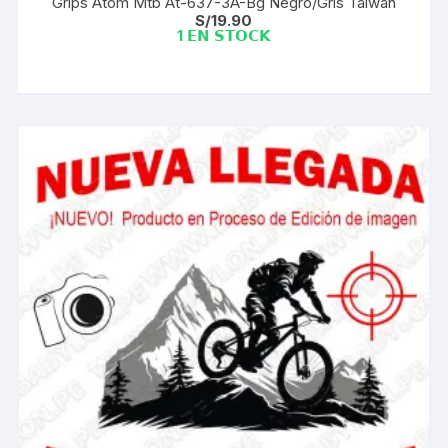
Grips Atom Mtb At-637-3A-Bg Negro/Gris Taiwan
S/
19.90
1 𝗘𝗡 𝗦𝗧𝗢𝗖𝗞