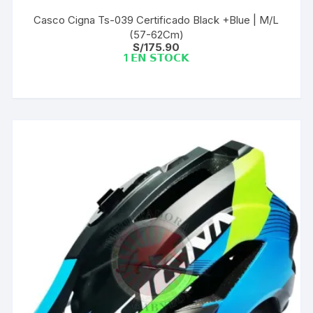
Casco Cigna Ts-039 Certificado Black +Blue | M/L
(57-62Cm)
S/
175.90
1 𝗘𝗡 𝗦𝗧𝗢𝗖𝗞