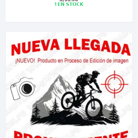
1 𝗘𝗡 𝗦𝗧𝗢𝗖𝗞