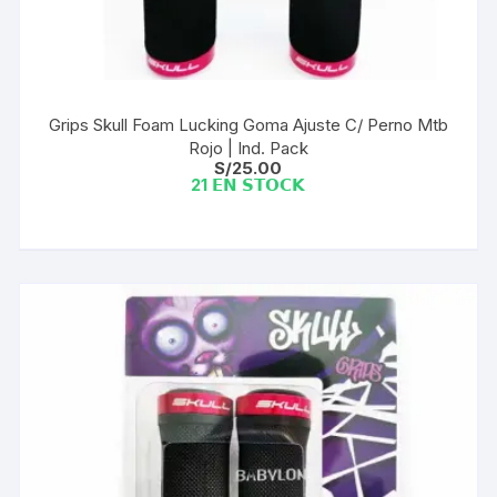
Grips Skull Foam Lucking Goma Ajuste C/ Perno Mtb
Rojo | Ind. Pack
S/
25.00
21 𝗘𝗡 𝗦𝗧𝗢𝗖𝗞