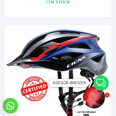
1 𝗘𝗡 𝗦𝗧𝗢𝗖𝗞
ASESOR BREIZER
1