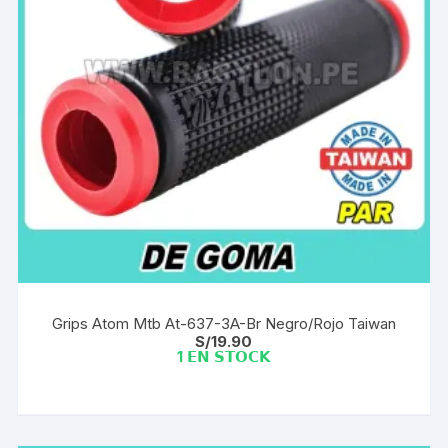
Grips Atom Mtb At-637-3A-Br Negro/Rojo Taiwan
S/
19.90
1 𝗘𝗡 𝗦𝗧𝗢𝗖𝗞