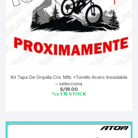
Kit Tapa De Orquilla Cnc Mtb +Tornillo Acero Inoxidable
– selecciona
S/
19.00
%s 𝗘𝗡 𝗦𝗧𝗢𝗖𝗞
Este
producto
tiene
múltiples
variantes.