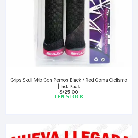
Grips Skull Mtb Con Pernos Black / Red Goma Ciclismo
| Ind. Pack
S/
25.00
1 𝗘𝗡 𝗦𝗧𝗢𝗖𝗞