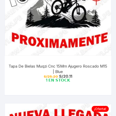
Tapa De Bielas Muqzi Cnc 15Mm Ajugero Roscado M15
| Blue
El
El
S/
20.11
S/
25.20
precio
precio
1 𝗘𝗡 𝗦𝗧𝗢𝗖𝗞
original
actual
era:
es:
S/25.20.
S/20.11.
¡Oferta!