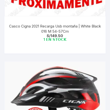
Casco Cigna 2021 Recarga Usb montaña | White Black
016 M 54-57Cm
S/
149.50
1 𝗘𝗡 𝗦𝗧𝗢𝗖𝗞