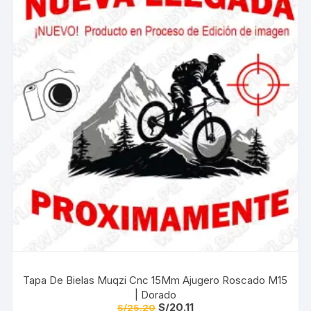
Tapa De Bielas Muqzi Cnc 15Mm Ajugero Roscado M15
| Dorado
El
El
S/
20.11
S/
25.20