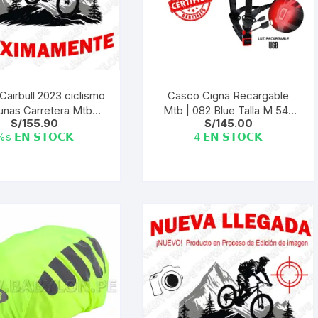
airbull 2023 ciclismo
Casco Cigna Recargable
unas Carretera Mtb
Mtb | 082 Blue Talla M 54-
S/
155.90
S/
145.00
griss| M-L (55-61)Cm
57Cm
s 𝗘𝗡 𝗦𝗧𝗢𝗖𝗞
4 𝗘𝗡 𝗦𝗧𝗢𝗖𝗞
Este
producto
tiene
múltiples
variantes.
Las
opciones
se
pueden