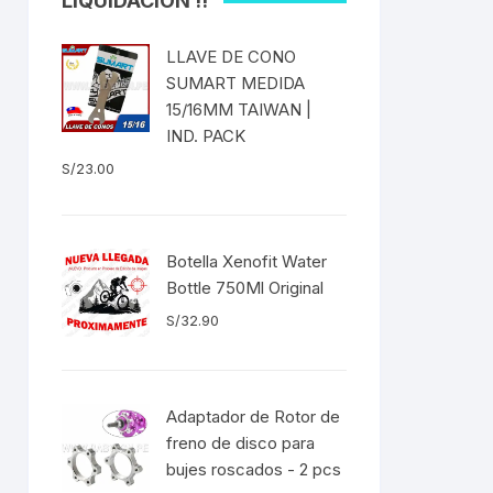
LIQUIDACIÓN !!
ICOS
EXTRACTOR DE BOTOM
 Fija
BRACKET DUB/BSA
LLAVE DE CONO
S
as
SUMART MEDIDA
EXTRACTOR DE
es
15/16MM TAIWAN |
CATALINA/BIELAS
IND. PACK
S/
23.00
EXTRACTOR DE EJE
SELLADO CUADRADO
DENAS /
EXTRACTOR DE MISSING
Botella Xenofit Water
LINK CANDADOS
Bottle 750Ml Original
TUBELESS
S/
32.90
EXTRACTOR DE PEDAL
EXTRACTOR DE PIÑON
BLEADO
Adaptador de Rotor de
EXTRACTOR DE TASAS DE
freno de disco para
DIRECCIÓN
bujes roscados - 2 pcs
 RADIOS