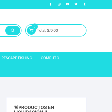
0
Total:
S/
0.00
PESCAPE FISHING
CÓMPUTO
ABLE
E LLANTAS
hort de Ciclismo
Manga Largas
EXTRACTOR DE
HORQUILLAS
fibra
🚨PRODUCTOS EN
ARA