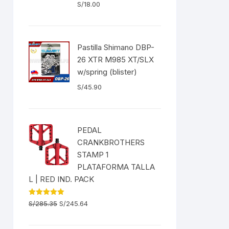
S/
18.00
EXTRACTOR LLAVES PARA
MONOPLATOS
DENA
SION
Pastilla Shimano DBP-
26 XTR M985 XT/SLX
S
w/spring (blister)
S/
45.90
RASAS
PEDAL
CRANKBROTHERS
AS
STAMP 1
PLATAFORMA TALLA
ADOR
L | RED IND. PACK
El
El
Valorado
S/
285.35
S/
245.64
con
5.00
precio
precio
de 5
IJADORES
original
actual