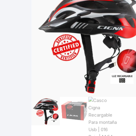
Cadenas de bicicleta
Can
Cable Freno Me
Camaras de Bicicleta
Cin
Desviadores de 
CORONAS DE PIÑON
Est
Extensor de Des
Descarriladores
Fun
Lubricantes pa
Frenos Hidráulicos
Gri
Monoplatos
GRUPO SISTEMAS DE
Inf
TRANSMISION KIT
Radios de Bicic
Sus
Horquilla Suspenciones
Tapa de Orquilla
Luc
Masas Bocamasas
Tubeless
Par
Manillares Timones
Tapa De Bielas
Per