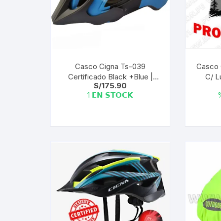
Casco Cigna Ts-039
Casco C
Certificado Black +Blue |
C/ L
S/
175.90
M/L (57-62Cm)
1 𝗘𝗡 𝗦𝗧𝗢𝗖𝗞
%