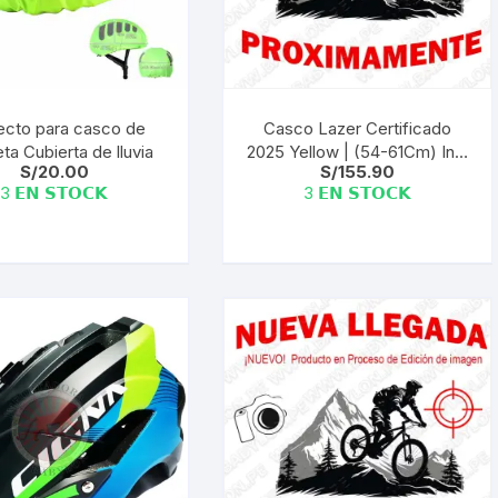
elegir
en
la
página
de
ecto para casco de
Casco Lazer Certificado
producto
eta Cubierta de lluvia
2025 Yellow | (54-61Cm) Ind.
S/
20.00
S/
155.90
Pack
3 𝗘𝗡 𝗦𝗧𝗢𝗖𝗞
3 𝗘𝗡 𝗦𝗧𝗢𝗖𝗞