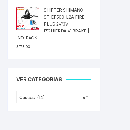
era:
es:
SHIFTER SHIMANO
ENTAS
S/285.35.
S/245.64.
ST-EF500-L2A FIRE
PLUS 2V/3V
IZQUIERDA V-BRAKE |
IND. PACK
S/
78.00
VER CATEGORÍAS
Cascos (14)
×