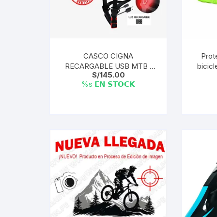
CASCO CIGNA
Prot
RECARGABLE USB MTB |
bicicl
S/
145.00
082 GREEN -ELEGIR TALLA
%s 𝗘𝗡 𝗦𝗧𝗢𝗖𝗞
Este
producto
tiene
múltiples
variantes.
Las
opciones
se
pueden
elegir