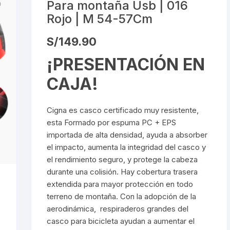
Para montaña Usb | 016
FRENOS HIDRAUL
dado de Seguridad
Cadena 6v
Gafas para Ciclistas
Gafas de Mica
Rojo | M 54-57Cm
canico
JUEGO DE LLAVE
tas Manillar de Ruta
Cadena 7v
Camaras 26″
Guantes de Ciclismo
Gafas de Lun
S/
149.90
ALLEN/TORX
Bicicleta
Intercambiabl
¡PRESENTACIÓN EN
uches para Bicicletas
Cadena 8v
Camaras 27.5″
Zapatillas de Ciclismo
KIT DE PURGADO
carrilador
CAJA!
HIDRAULICOS
da Protectores Para Gps
Cadena 9v
Camaras 29″
Descarrilador 6V
ra Cadenas
KIT DE LIMPIA CA
Cigna es casco certificado muy resistente,
ps Mangos
Cadena 10v
Camaras 700C
Descarrilador 7V
OLIVAS & AGUJAS
CHASIS
esta Formado por espuma PC + EPS
importada de alta densidad, ayuda a absorber
ladores de Neumaticos &
Cadena 11v
Descarrilador 8V
KIT REPARADOR 
leta
pension
el impacto, aumenta la integridad del casco y
el rendimiento seguro, y protege la cabeza
Cadena 12v
Descarrilador 9V
LLAVE DE CONOS
es para Bicicleta
durante una colisión. Hay cobertura trasera
extendida para mayor protección en todo
Descarrilador 10V
LLAVES PARA CA
ches de Bicicleta
Cinta Tubeless
terreno de montaña. Con la adopción de la
INTERNO
aerodinámica, respiraderos grandes del
Descarrilador 11V
nos para Monoplato
Liquido Tubeless
casco para bicicleta ayudan a aumentar el
LLAVE DE NIPLES