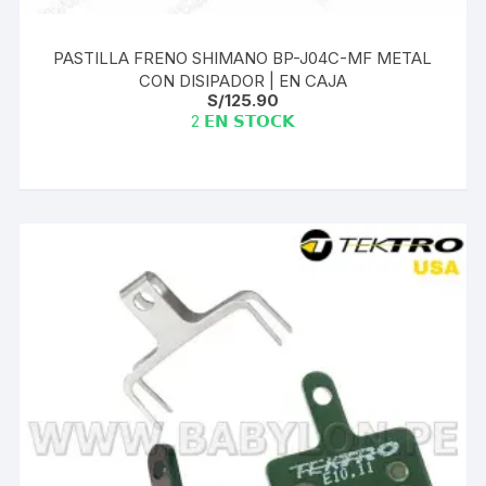
PASTILLA FRENO SHIMANO BP-J04C-MF METAL
CON DISIPADOR | EN CAJA
S/
125.90
2 𝗘𝗡 𝗦𝗧𝗢𝗖𝗞