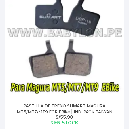
PASTILLA DE FRENO SUMART MAGURA
MT5/MT7/MT9 FOR EBike | IND. PACK TAIWAN
S/
55.90
3 𝗘𝗡 𝗦𝗧𝗢𝗖𝗞