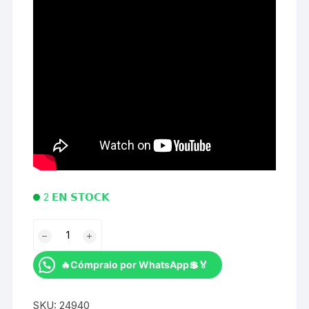
2 𝗘𝗡 𝗦𝗧𝗢𝗖𝗞
PASTILLA
DE
FRENO
🔥Cómpralo por WhatsApp💲🏅
J05A-
RF
SKU:
24940