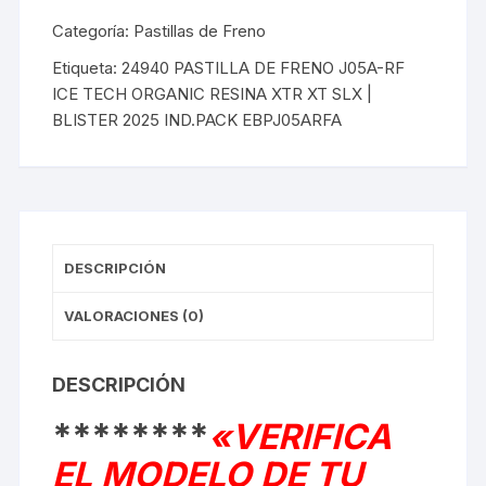
ICE
TECH
Categoría:
Pastillas de Freno
ORGANIC
Etiqueta:
24940 PASTILLA DE FRENO J05A-RF
RESINA
ICE TECH ORGANIC RESINA XTR XT SLX |
XTR
BLISTER 2025 IND.PACK EBPJ05ARFA
XT
SLX
BLISTER
2025
IND.PACK
EBPJ05ARFA
DESCRIPCIÓN
cantidad
VALORACIONES (0)
DESCRIPCIÓN
********
«VERIFICA
EL MODELO DE TU