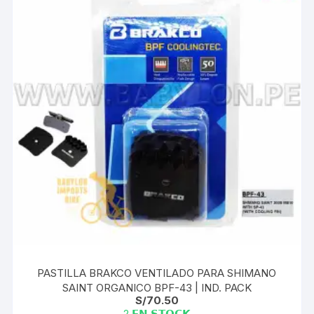
PASTILLA BRAKCO VENTILADO PARA SHIMANO
SAINT ORGANICO BPF-43 | IND. PACK
S/
70.50
2 𝗘𝗡 𝗦𝗧𝗢𝗖𝗞