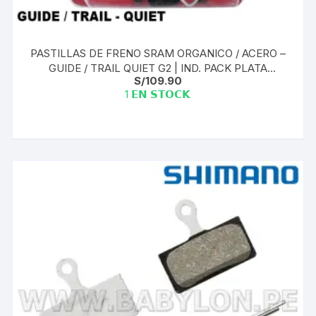
PASTILLAS DE FRENO SRAM ORGANICO / ACERO –
GUIDE / TRAIL QUIET G2 | IND. PACK PLATA
S/
109.90
(TAIWAN)
1 𝗘𝗡 𝗦𝗧𝗢𝗖𝗞