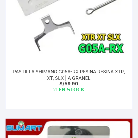
PASTILLA SHIMANO G05A-RX RESINA RESINA XTR,
XT, SLX | A GRANEL
S/
59.90
21 𝗘𝗡 𝗦𝗧𝗢𝗖𝗞