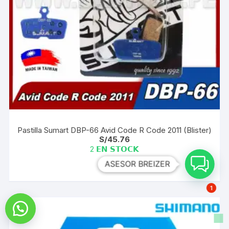
Pastilla Sumart DBP-66 Avid Code R Code 2011 (Blister)
S/
45.76
2 𝗘𝗡 𝗦𝗧𝗢𝗖𝗞
ASESOR BREIZER
1