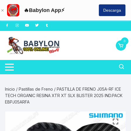
🔥Babylon App⚡
Descarga
Saltar
al
contenido
0
Inicio
/
Pastillas de Freno
/ PASTILLA DE FRENO J05A-RF ICE
TECH ORGANIC RESINA XTR XT SLX BLISTER 2025 IND.PACK
EBPJ05ARFA