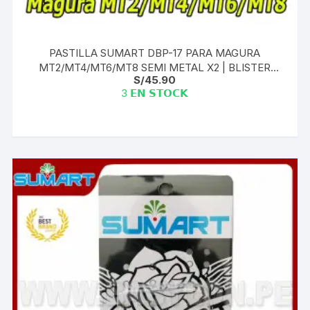
PASTILLA SUMART DBP-17 PARA MAGURA
MT2/MT4/MT6/MT8 SEMI METAL X2 | BLISTER
S/
45.90
TAIWAN
3 𝗘𝗡 𝗦𝗧𝗢𝗖𝗞