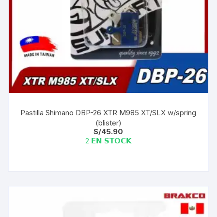
Pastilla Shimano DBP-26 XTR M985 XT/SLX w/spring
(blister)
S/
45.90
2 𝗘𝗡 𝗦𝗧𝗢𝗖𝗞