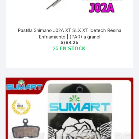
Pastilla Shimano J02A XT SLX XT Icetech Resina
Enfriamiento | (PAR) a granel
S/
84.25
25 𝗘𝗡 𝗦𝗧𝗢𝗖𝗞