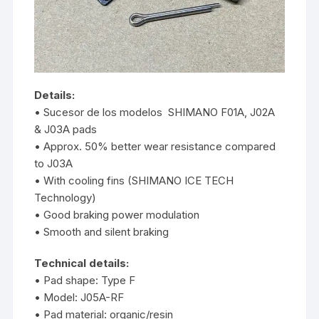
Details:
• Sucesor de los modelos SHIMANO F01A, J02A
& J03A pads
• Approx. 50% better wear resistance compared
to J03A
• With cooling fins (SHIMANO ICE TECH
Technology)
• Good braking power modulation
• Smooth and silent braking
Technical details:
• Pad shape: Type F
• Model: J05A-RF
• Pad material: organic/resin