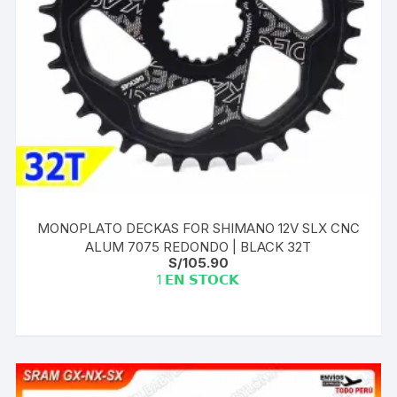
MONOPLATO DECKAS FOR SHIMANO 12V SLX CNC
ALUM 7075 REDONDO | BLACK 32T
S/
105.90
1 𝗘𝗡 𝗦𝗧𝗢𝗖𝗞