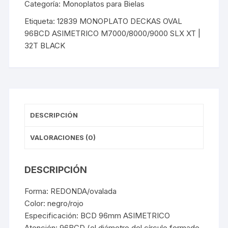
96BCD
Categoría:
Monoplatos para Bielas
ASIMETRICO
Etiqueta:
12839 MONOPLATO DECKAS OVAL
M7000/8000/9000
96BCD ASIMETRICO M7000/8000/9000 SLX XT |
SLX
32T BLACK
XT
|
32T
BLACK
cantidad
DESCRIPCIÓN
VALORACIONES (0)
DESCRIPCIÓN
Forma: REDONDA/ovalada
Color: negro/rojo
Especificación: BCD 96mm ASIMETRICO
Atención: 96BCD (el diámetro del círculo formado