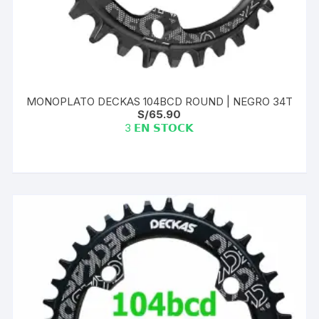
MONOPLATO DECKAS 104BCD ROUND | NEGRO 34T
S/
65.90
3 𝗘𝗡 𝗦𝗧𝗢𝗖𝗞