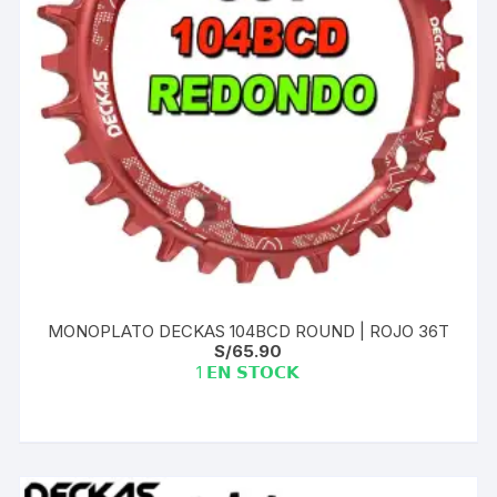
MONOPLATO DECKAS 104BCD ROUND | ROJO 36T
S/
65.90
1 𝗘𝗡 𝗦𝗧𝗢𝗖𝗞