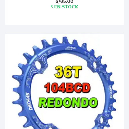
S/
65.00
5 𝗘𝗡 𝗦𝗧𝗢𝗖𝗞