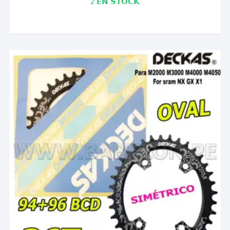
2 𝗘𝗡 𝗦𝗧𝗢𝗖𝗞