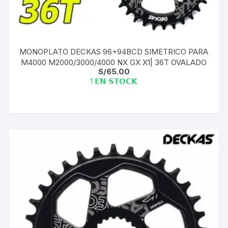
MONOPLATO DECKAS 96+94BCD SIMETRICO PARA
M4000 M2000/3000/4000 NX GX X1| 36T OVALADO
S/
65.00
1 𝗘𝗡 𝗦𝗧𝗢𝗖𝗞