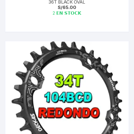
36T BLACK OVAL
S/
65.00
2 𝗘𝗡 𝗦𝗧𝗢𝗖𝗞