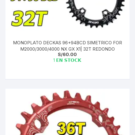
MONOPLATO DECKAS 96+94BCD SIMETRICO FOR
M2000/3000/4000 NX GX X1| 32T REDONDO
S/
60.00
1 𝗘𝗡 𝗦𝗧𝗢𝗖𝗞