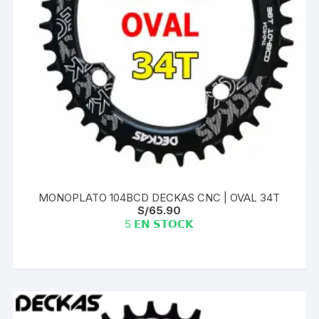
MONOPLATO 104BCD DECKAS CNC | OVAL 34T
S/
65.90
5 𝗘𝗡 𝗦𝗧𝗢𝗖𝗞