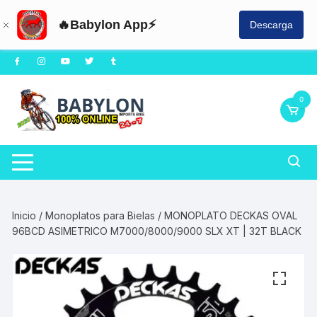
🔥Babylon App⚡
Descarga
Saltar
al
contenido
0
Inicio
/
Monoplatos para Bielas
/ MONOPLATO DECKAS OVAL
96BCD ASIMETRICO M7000/8000/9000 SLX XT | 32T BLACK