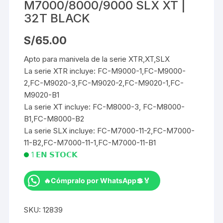
M7000/8000/9000 SLX XT |
32T BLACK
S/
65.00
Apto para manivela de la serie XTR,XT,SLX
La serie XTR incluye: FC-M9000-1,FC-M9000-
2,FC-M9020-3,FC-M9020-2,FC-M9020-1,FC-
M9020-B1
La serie XT incluye: FC-M8000-3, FC-M8000-
B1,FC-M8000-B2
La serie SLX incluye: FC-M7000-11-2,FC-M7000-
11-B2,FC-M7000-11-1,FC-M7000-11-B1
1 𝗘𝗡 𝗦𝗧𝗢𝗖𝗞
🔥Cómpralo por WhatsApp💲🏅
MONOPLATO
DECKAS
SKU:
12839
OVAL