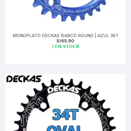
MONOPLATO DECKAS 104BCD ROUND | AZUL 36T
S/
65.90
2 𝗘𝗡 𝗦𝗧𝗢𝗖𝗞