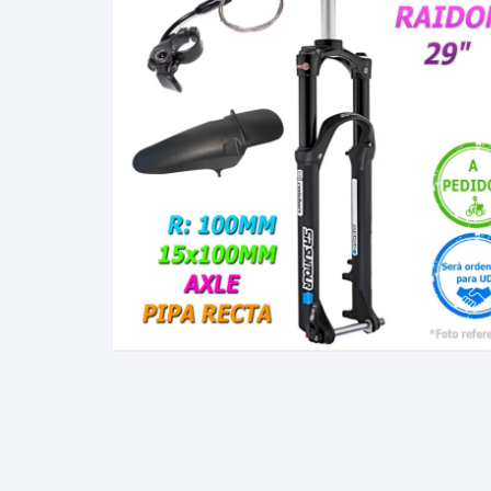
Cadenas de bicicleta
Can
Cable Freno Me
Camaras de Bicicleta
Cin
Desviadores de 
CORONAS DE PIÑON
Est
Extensor de Des
Descarriladores
Fun
Lubricantes pa
Frenos Hidráulicos
Gri
Monoplatos
GRUPO SISTEMAS DE
Inf
TRANSMISION KIT
Radios de Bicic
Sus
Horquilla Suspenciones
Tapa de Orquilla
Luc
Masas Bocamasas
Tubeless
Par
Manillares Timones
Tapa De Bielas
Per