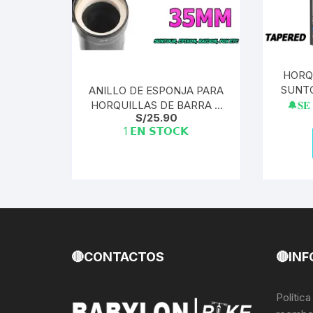
HORQ
SUNT
ANILLO DE ESPONJA PARA
SF19
HORQUILLAS DE BARRA +
🔔𝐒𝐄 
S/
25.90
PIPA
RING | 35MM (2 ESPONJAS
1 𝗘𝗡 𝗦𝗧𝗢𝗖𝗞
+ 1 RING)
🔴CONTACTOS
🔴INF
Polític