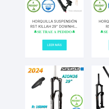
HORQUILLA SUSPENSIÓN
HORQ
RST KILLAH 29″ DOWNHILL
R
200MM EJE 20 A PEDIDO
DOWNH
🔔𝐒𝐄 𝐓𝐑𝐀𝐄 𝐀 𝐏𝐄𝐃𝐈𝐃𝐎🔔
🔔𝐒𝐄 
LEER MÁS