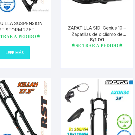
UILLA SUSPENSION
ZAPATILLA SIDI Genius 10 –
ST STORM 27.5″
Zapatillas de ciclismo de
O/AM 180MM EJE 20
𝐓𝐑𝐀𝐄 𝐀 𝐏𝐄𝐃𝐈𝐃𝐎🔔
S/
1.00
carretera
A PEDIDO
🔔𝐒𝐄 𝐓𝐑𝐀𝐄 𝐀 𝐏𝐄𝐃𝐈𝐃𝐎🔔
LEER MÁS