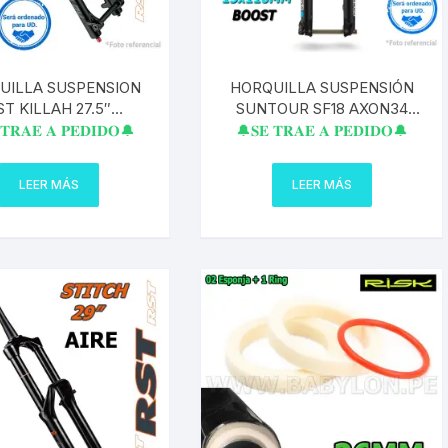
UILLA SUSPENSION
HORQUILLA SUSPENSIÓN
ST KILLAH 27.5″
SUNTOUR SF18 AXON34
ILL 200MM EJE 20
BOOST 29″ 100MM RLRC
𝐓𝐑𝐀𝐄 𝐀 𝐏𝐄𝐃𝐈𝐃𝐎🔔
🔔𝐒𝐄 𝐓𝐑𝐀𝐄 𝐀 𝐏𝐄𝐃𝐈𝐃𝐎🔔
A PEDIDO
BLOQUEO REMOTO
15X110MM 1.5″-1 1/8″ GLOSS
LEER MÁS
LEER MÁS
BLACK PIPA CONICO