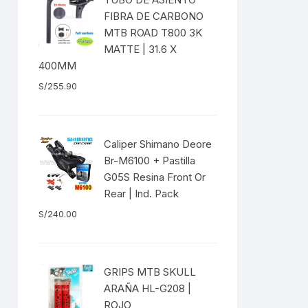
EXTRACTOR LLAVES PARA
FIBRA DE CARBONO
MONOPLATOS
DENA
MTB ROAD T800 3K
MATTE | 31.6 X
SION
400MM
S/
255.90
S
RASAS
Caliper Shimano Deore
Br-M6100 + Pastilla
G05S Resina Front Or
Rear | Ind. Pack
AS
S/
240.00
ADOR
GRIPS MTB SKULL
ARAÑA HL-G208 |
IJADORES
ROJO