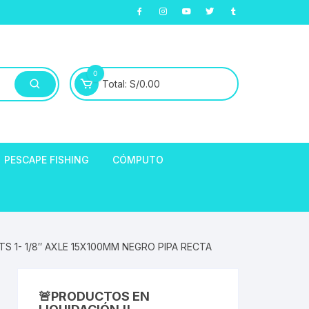
0
Total:
S/
0.00
PESCAPE FISHING
CÓMPUTO
ABLE
E LLANTAS
hort de Ciclismo
 1- 1/8″ AXLE 15X100MM NEGRO PIPA RECTA
Manga Largas
EXTRACTOR DE
HORQUILLAS
fibra
🚨PRODUCTOS EN
ARA