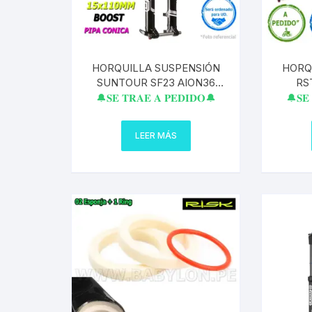
HORQUILLA SUSPENSIÓN
HORQ
SUNTOUR SF23 AION36
RS
BOOST 160MM BLOQUEO
ENDUR
🔔𝐒𝐄 𝐓𝐑𝐀𝐄 𝐀 𝐏𝐄𝐃𝐈𝐃𝐎🔔
🔔𝐒𝐄 
REMOTO BOOST 15X110MM
PIPA CONICO
LEER MÁS