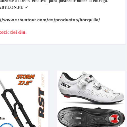
𝐫𝐬𝐞 𝐚𝐥 𝟏𝟎𝟎% 𝐞𝐟𝐞𝐜𝐭𝐢𝐯𝐨, 𝐩𝐚𝐫𝐚 𝐩𝐨𝐬𝐭𝐞𝐫𝐢𝐨𝐫 𝐡𝐚𝐜𝐞𝐫 𝐥𝐚 𝐞𝐧𝐭𝐫𝐞𝐠𝐚.
Shifter 9 Velocidades
𝐨 𝐁𝐀𝐁𝐘𝐋𝐎𝐍.𝐏𝐄 ✓
OTRAS HERRAMI
Shifter 10 Velocidades
://www.srsuntour.com/es/productos/horquilla/
Shifter 11 Velocidades
𝕠𝕔𝕜 𝕕𝕖𝕝 𝕕𝕚𝕒.
Shifter 12 Velocidades