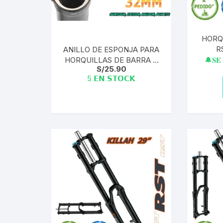
HORQ
R
ANILLO DE ESPONJA PARA
ENDUR
HORQUILLAS DE BARRA +
🔔𝐒𝐄 
S/
25.90
RING | 32MM (2 ESPONJAS
5 𝗘𝗡 𝗦𝗧𝗢𝗖𝗞
+ 1 RING)