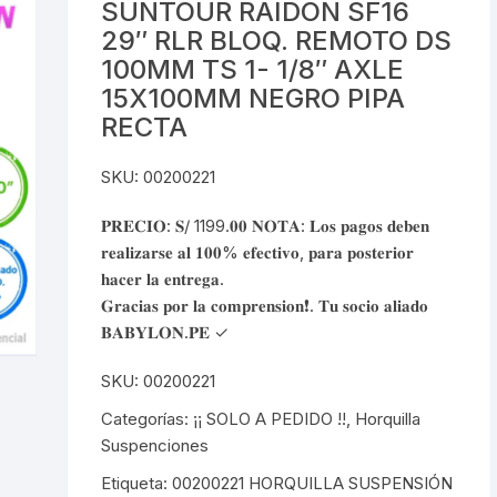
SUNTOUR RAIDON SF16
FRENOS HIDRAUL
dado de Seguridad
Cadena 6v
Gafas para Ciclistas
Gafas de Mica
29″ RLR BLOQ. REMOTO DS
canico
100MM TS 1- 1/8″ AXLE
JUEGO DE LLAVE
tas Manillar de Ruta
Cadena 7v
Camaras 26″
Guantes de Ciclismo
Gafas de Lun
15X100MM NEGRO PIPA
ALLEN/TORX
Bicicleta
Intercambiabl
RECTA
uches para Bicicletas
Cadena 8v
Camaras 27.5″
Zapatillas de Ciclismo
KIT DE PURGADO
carrilador
HIDRAULICOS
SKU: 00200221
da Protectores Para Gps
Cadena 9v
Camaras 29″
Descarrilador 6V
ra Cadenas
𝐏𝐑𝐄𝐂𝐈𝐎: 𝐒/ 1199.𝟎𝟎 𝐍𝐎𝐓𝐀: 𝐋𝐨𝐬 𝐩𝐚𝐠𝐨𝐬 𝐝𝐞𝐛𝐞𝐧
KIT DE LIMPIA CA
ps Mangos
Cadena 10v
Camaras 700C
Descarrilador 7V
OLIVAS & AGUJAS
CHASIS
𝐫𝐞𝐚𝐥𝐢𝐳𝐚𝐫𝐬𝐞 𝐚𝐥 𝟏𝟎𝟎% 𝐞𝐟𝐞𝐜𝐭𝐢𝐯𝐨, 𝐩𝐚𝐫𝐚 𝐩𝐨𝐬𝐭𝐞𝐫𝐢𝐨𝐫
𝐡𝐚𝐜𝐞𝐫 𝐥𝐚 𝐞𝐧𝐭𝐫𝐞𝐠𝐚.
ladores de Neumaticos &
Cadena 11v
Descarrilador 8V
KIT REPARADOR 
𝐆𝐫𝐚𝐜𝐢𝐚𝐬 𝐩𝐨𝐫 𝐥𝐚 𝐜𝐨𝐦𝐩𝐫𝐞𝐧𝐬𝐢𝐨𝐧❗. 𝐓𝐮 𝐬𝐨𝐜𝐢𝐨 𝐚𝐥𝐢𝐚𝐝𝐨
leta
pension
𝐁𝐀𝐁𝐘𝐋𝐎𝐍.𝐏𝐄 ✓
Cadena 12v
Descarrilador 9V
LLAVE DE CONOS
es para Bicicleta
SKU:
00200221
Descarrilador 10V
LLAVES PARA CA
Categorías:
¡¡ SOLO A PEDIDO !!
,
Horquilla
ches de Bicicleta
Cinta Tubeless
INTERNO
Suspenciones
Descarrilador 11V
nos para Monoplato
Liquido Tubeless
Etiqueta:
00200221 HORQUILLA SUSPENSIÓN
LLAVE DE NIPLES