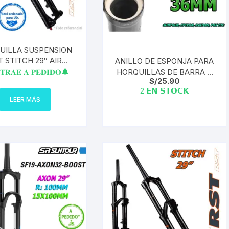
UILLA SUSPENSION
T STITCH 29″ AIR
ANILLO DE ESPONJA PARA
O/AM 180MM EJE 20
HORQUILLAS DE BARRA +
𝐓𝐑𝐀𝐄 𝐀 𝐏𝐄𝐃𝐈𝐃𝐎🔔
S/
25.90
AIRE A PEDIDO
RING | 36MM (2 ESPONJAS
2 𝗘𝗡 𝗦𝗧𝗢𝗖𝗞
+ 1 RING)
LEER MÁS