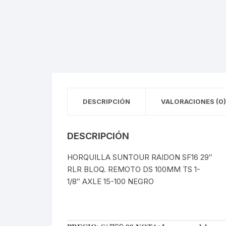
Llantas para Bicicletas
Pastillas de Fre
Per
Pedales
Roldanas para D
Pal
Piñones de Bicicleta
Pro
Potencias Stem
Por
DESCRIPCIÓN
VALORACIONES (0)
Plumillas Ejes
Tim
DESCRIPCIÓN
Radios de Bicicleta
HORQUILLA SUNTOUR RAIDON SF16 29″
Rodajes
RLR BLOQ. REMOTO DS 100MM TS 1-
1/8″ AXLE 15-100 NEGRO
Rotores Discos
Shifter Cambios