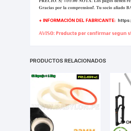
𝐏𝐑𝐄𝐂𝐈𝐎: 𝐒/ 1199.𝟎𝟎 𝐍𝐎𝐓𝐀: 𝐋𝐨𝐬 𝐩𝐚𝐠𝐨𝐬 𝐝𝐞𝐛𝐞𝐧 𝐫𝐞𝐚𝐥𝐢𝐳
Tasas de Dirección
𝐆𝐫𝐚𝐜𝐢𝐚𝐬 𝐩𝐨𝐫 𝐥𝐚 𝐜𝐨𝐦𝐩𝐫𝐞𝐧𝐬𝐢𝐨𝐧❗. 𝐓𝐮 𝐬𝐨𝐜𝐢𝐨 𝐚𝐥𝐢𝐚
Tubo de Asiento
+ INFORMACIÓN DEL FABRICANTE:
https
𝔸𝕍𝕀𝕊𝕆: ℙ𝕣𝕠𝕕𝕦𝕔𝕥𝕠 𝕡𝕠𝕣 𝕔𝕠𝕟𝕗𝕚𝕣𝕞𝕒𝕣 𝕤𝕖𝕘𝕦𝕟 𝕤𝕥
PRODUCTOS RELACIONADOS