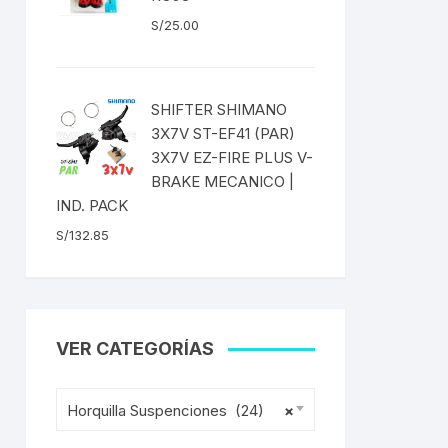
S/
25.00
ENTAS
SHIFTER SHIMANO
3X7V ST-EF41 (PAR)
3X7V EZ-FIRE PLUS V-
BRAKE MECANICO |
IND. PACK
S/
132.85
VER CATEGORÍAS
Horquilla Suspenciones (24)
×