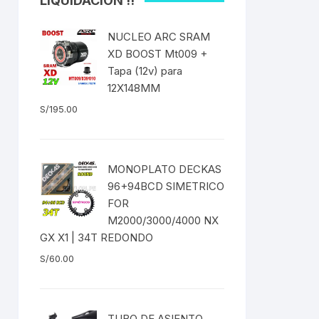
LIQUIDACIÓN !!
ICOS
EXTRACTOR DE BOTOM
 Fija
BRACKET DUB/BSA
NUCLEO ARC SRAM
S
as
XD BOOST Mt009 +
EXTRACTOR DE
es
Tapa (12v) para
CATALINA/BIELAS
12X148MM
S/
195.00
EXTRACTOR DE EJE
SELLADO CUADRADO
DENAS /
EXTRACTOR DE MISSING
MONOPLATO DECKAS
LINK CANDADOS
96+94BCD SIMETRICO
TUBELESS
FOR
EXTRACTOR DE PEDAL
M2000/3000/4000 NX
GX X1 | 34T REDONDO
EXTRACTOR DE PIÑON
S/
60.00
BLEADO
EXTRACTOR DE TASAS DE
DIRECCIÓN
 RADIOS
TUBO DE ASIENTO