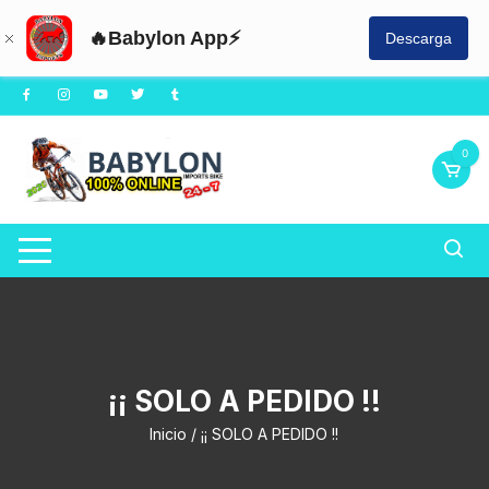
🔥Babylon App⚡
Descarga
Saltar
al
contenido
0
¡¡ SOLO A PEDIDO !!
Inicio
/ ¡¡ SOLO A PEDIDO !!