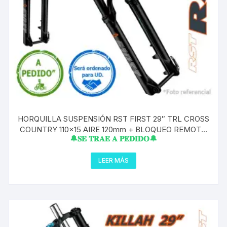
HORQUILLA SUSPENSIÓN RST FIRST 29″ TRL CROSS
COUNTRY 110×15 AIRE 120mm + BLOQUEO REMOTO
🔔𝐒𝐄 𝐓𝐑𝐀𝐄 𝐀 𝐏𝐄𝐃𝐈𝐃𝐎🔔
A PEDIDO
LEER MÁS