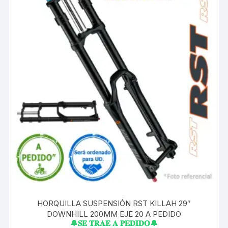
HORQUILLA SUSPENSIÓN RST KILLAH 29″
DOWNHILL 200MM EJE 20 A PEDIDO
🔔𝐒𝐄 𝐓𝐑𝐀𝐄 𝐀 𝐏𝐄𝐃𝐈𝐃𝐎🔔