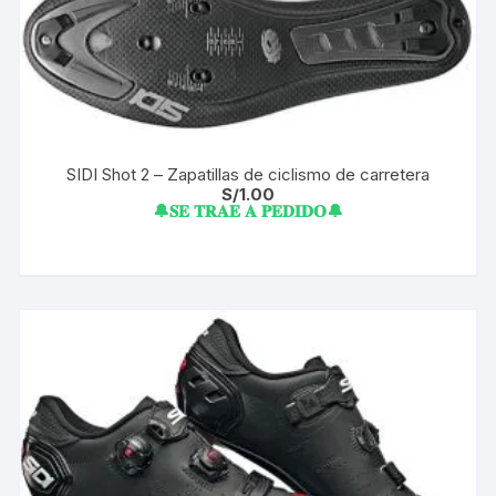
SIDI Shot 2 – Zapatillas de ciclismo de carretera
S/
1.00
🔔𝐒𝐄 𝐓𝐑𝐀𝐄 𝐀 𝐏𝐄𝐃𝐈𝐃𝐎🔔