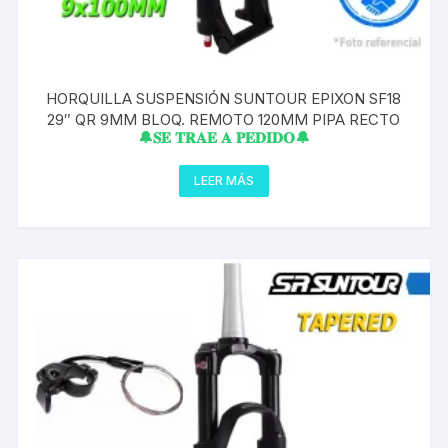
HORQUILLA SUSPENSIÓN SUNTOUR EPIXON SF18
29″ QR 9MM BLOQ. REMOTO 120MM PIPA RECTO
🔔𝐒𝐄 𝐓𝐑𝐀𝐄 𝐀 𝐏𝐄𝐃𝐈𝐃𝐎🔔
LEER MÁS