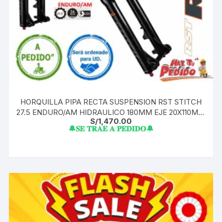
HORQUILLA PIPA RECTA SUSPENSION RST STITCH
27.5 ENDURO/AM HIDRAULICO 180MM EJE 20X110MM
S/
1,470.00
A PEDIDO
🔔𝐒𝐄 𝐓𝐑𝐀𝐄 𝐀 𝐏𝐄𝐃𝐈𝐃𝐎🔔