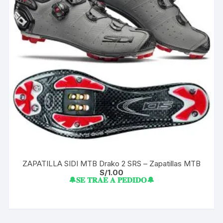
ZAPATILLA SIDI MTB Drako 2 SRS – Zapatillas MTB
S/
1.00
🔔𝐒𝐄 𝐓𝐑𝐀𝐄 𝐀 𝐏𝐄𝐃𝐈𝐃𝐎🔔