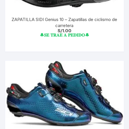
ZAPATILLA SIDI Genius 10 – Zapatillas de ciclismo de
carretera
S/
1.00
🔔𝐒𝐄 𝐓𝐑𝐀𝐄 𝐀 𝐏𝐄𝐃𝐈𝐃𝐎🔔