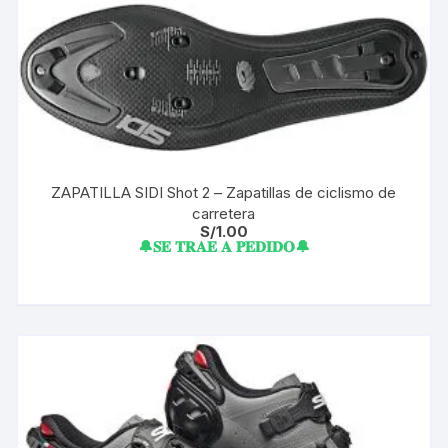
ZAPATILLA SIDI Shot 2 – Zapatillas de ciclismo de
carretera
S/
1.00
🔔𝐒𝐄 𝐓𝐑𝐀𝐄 𝐀 𝐏𝐄𝐃𝐈𝐃𝐎🔔