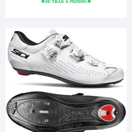
🔔𝐒𝐄 𝐓𝐑𝐀𝐄 𝐀 𝐏𝐄𝐃𝐈𝐃𝐎🔔