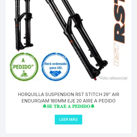
HORQUILLA SUSPENSION RST STITCH 29″ AIR
ENDURO/AM 180MM EJE 20 AIRE A PEDIDO
🔔𝐒𝐄 𝐓𝐑𝐀𝐄 𝐀 𝐏𝐄𝐃𝐈𝐃𝐎🔔
LEER MÁS