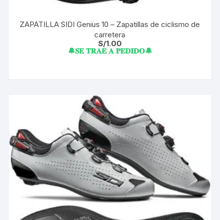
ZAPATILLA SIDI Genius 10 – Zapatillas de ciclismo de
carretera
S/
1.00
🔔𝐒𝐄 𝐓𝐑𝐀𝐄 𝐀 𝐏𝐄𝐃𝐈𝐃𝐎🔔