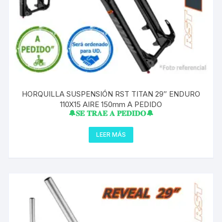
HORQUILLA SUSPENSIÓN RST TITAN 29″ ENDURO
110X15 AIRE 150mm A PEDIDO
🔔𝐒𝐄 𝐓𝐑𝐀𝐄 𝐀 𝐏𝐄𝐃𝐈𝐃𝐎🔔
LEER MÁS