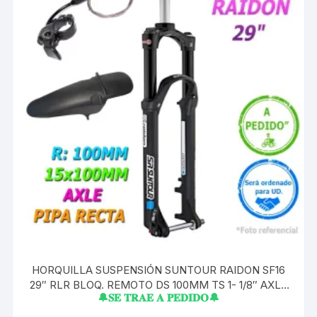
HORQUILLA SUSPENSIÓN SUNTOUR RAIDON SF16
29″ RLR BLOQ. REMOTO DS 100MM TS 1- 1/8″ AXLE
🔔𝐒𝐄 𝐓𝐑𝐀𝐄 𝐀 𝐏𝐄𝐃𝐈𝐃𝐎🔔
15X100MM NEGRO PIPA RECTA