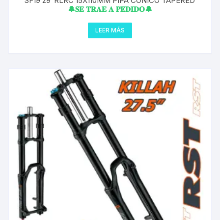
SF19 29″RLRC 15X110MM PIPA CONICO TAPERED
🔔𝐒𝐄 𝐓𝐑𝐀𝐄 𝐀 𝐏𝐄𝐃𝐈𝐃𝐎🔔
LEER MÁS