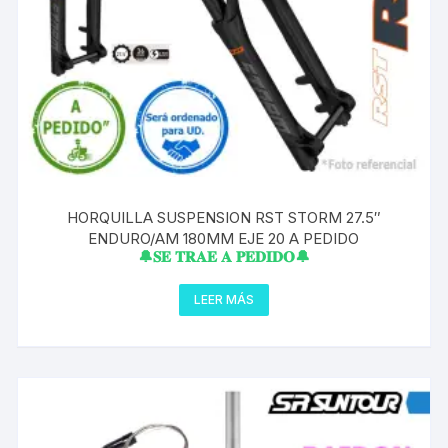
HORQUILLA SUSPENSION RST STORM 27.5″
ENDURO/AM 180MM EJE 20 A PEDIDO
🔔𝐒𝐄 𝐓𝐑𝐀𝐄 𝐀 𝐏𝐄𝐃𝐈𝐃𝐎🔔
LEER MÁS