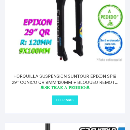
HORQUILLA SUSPENSIÓN SUNTOUR EPIXON SF18
29″ CONICO QR 9MM 120MM + BLOQUEO REMOTO
🔔𝐒𝐄 𝐓𝐑𝐀𝐄 𝐀 𝐏𝐄𝐃𝐈𝐃𝐎🔔
PIPA CONICO TAPERED
LEER MÁS