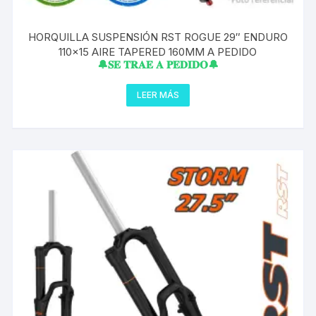
HORQUILLA SUSPENSIÓN RST ROGUE 29″ ENDURO
110×15 AIRE TAPERED 160MM A PEDIDO
🔔𝐒𝐄 𝐓𝐑𝐀𝐄 𝐀 𝐏𝐄𝐃𝐈𝐃𝐎🔔
LEER MÁS