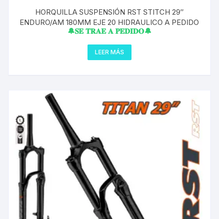
HORQUILLA SUSPENSIÓN RST STITCH 29″
ENDURO/AM 180MM EJE 20 HIDRAULICO A PEDIDO
🔔𝐒𝐄 𝐓𝐑𝐀𝐄 𝐀 𝐏𝐄𝐃𝐈𝐃𝐎🔔
LEER MÁS