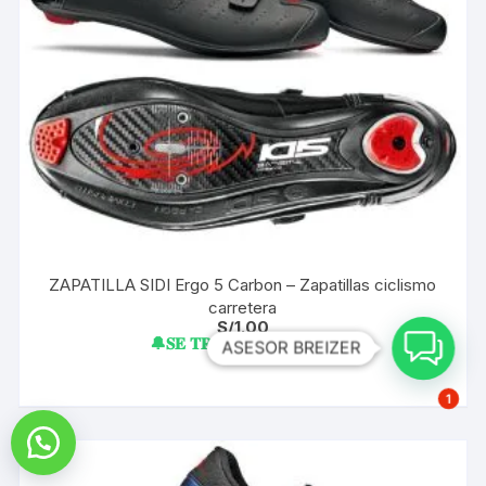
ZAPATILLA SIDI Ergo 5 Carbon – Zapatillas ciclismo
carretera
S/
1.00
🔔𝐒𝐄 𝐓𝐑𝐀𝐄 𝐀 𝐏𝐄𝐃𝐈𝐃𝐎🔔
ASESOR BREIZER
1