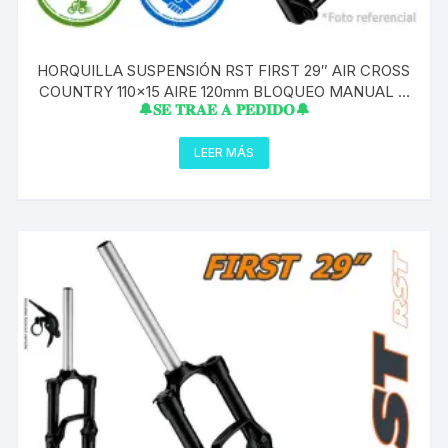
HORQUILLA SUSPENSIÓN RST FIRST 29″ AIR CROSS
COUNTRY 110×15 AIRE 120mm BLOQUEO MANUAL A
🔔𝐒𝐄 𝐓𝐑𝐀𝐄 𝐀 𝐏𝐄𝐃𝐈𝐃𝐎🔔
PEDIDO
LEER MÁS