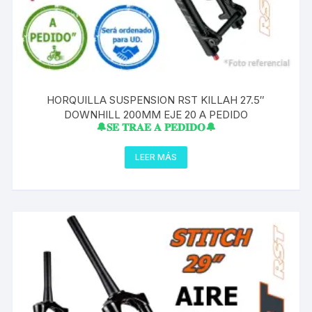
HORQUILLA SUSPENSION RST KILLAH 27.5″
DOWNHILL 200MM EJE 20 A PEDIDO
🔔𝐒𝐄 𝐓𝐑𝐀𝐄 𝐀 𝐏𝐄𝐃𝐈𝐃𝐎🔔
LEER MÁS