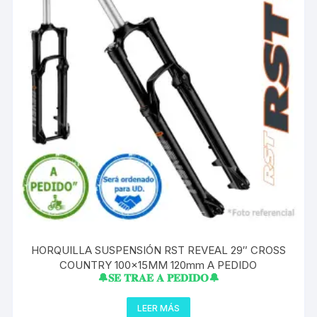
HORQUILLA SUSPENSIÓN RST REVEAL 29″ CROSS
COUNTRY 100x15MM 120mm A PEDIDO
🔔𝐒𝐄 𝐓𝐑𝐀𝐄 𝐀 𝐏𝐄𝐃𝐈𝐃𝐎🔔
LEER MÁS