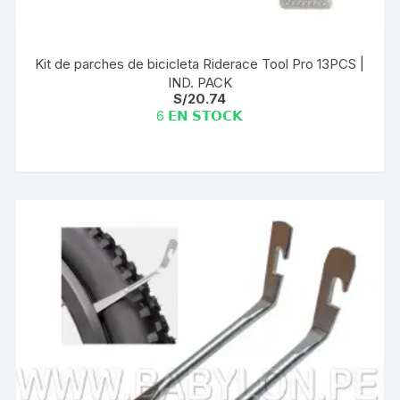
Kit de parches de bicicleta Riderace Tool Pro 13PCS |
IND. PACK
S/
20.74
6 𝗘𝗡 𝗦𝗧𝗢𝗖𝗞