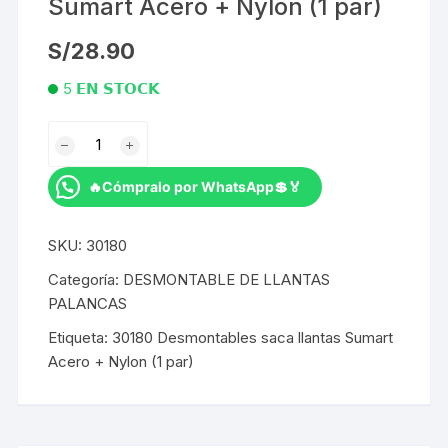
Sumart Acero + Nylon (1 par)
S/
28.90
5 𝗘𝗡 𝗦𝗧𝗢𝗖𝗞
Desmontables
saca
llantas
🔥Cómpralo por WhatsApp💲🏅
Sumart
Acero
SKU:
30180
+
Nylon
Categoría:
DESMONTABLE DE LLANTAS
(1
PALANCAS
par)
Etiqueta:
30180 Desmontables saca llantas Sumart
cantidad
Acero + Nylon (1 par)