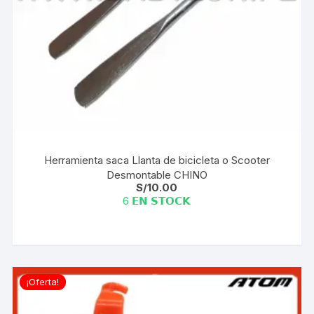
Herramienta saca Llanta de bicicleta o Scooter
Desmontable CHINO
S/
10.00
6 𝗘𝗡 𝗦𝗧𝗢𝗖𝗞
¡Oferta!