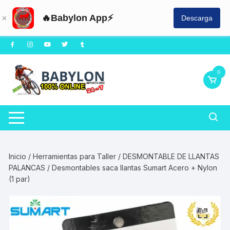
🔥Babylon App⚡
Descarga
Saltar
al
contenido
0
Inicio
/
Herramientas para Taller
/
DESMONTABLE DE LLANTAS
PALANCAS
/ Desmontables saca llantas Sumart Acero + Nylon
(1 par)