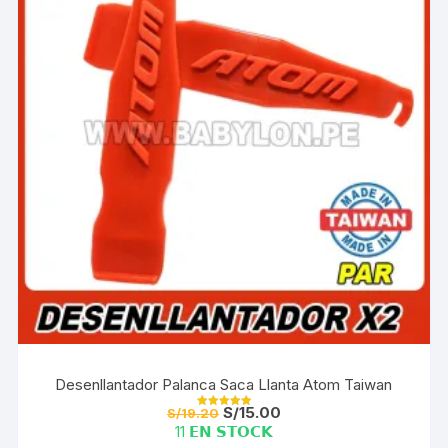
Desenllantador Palanca Saca Llanta Atom Taiwan
El
El
S/
15.00
S/
19.20
Valorado con
precio
precio
5.00
11 𝗘𝗡 𝗦𝗧𝗢𝗖𝗞
de 5
original
actual