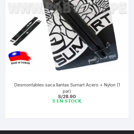
Desmontables saca llantas Sumart Acero + Nylon (1
par)
S/
28.90
5 𝗘𝗡 𝗦𝗧𝗢𝗖𝗞