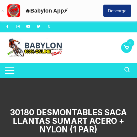
🔥Babylon App⚡
Descarga
Saltar
al
contenido
0
30180 DESMONTABLES SACA
LLANTAS SUMART ACERO +
NYLON (1 PAR)