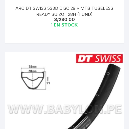
ARO DT SWISS 533D DISC 29 » MTB TUBELESS
READY SUIZO | 28H (1 UND)
S/
280.00
1 𝗘𝗡 𝗦𝗧𝗢𝗖𝗞