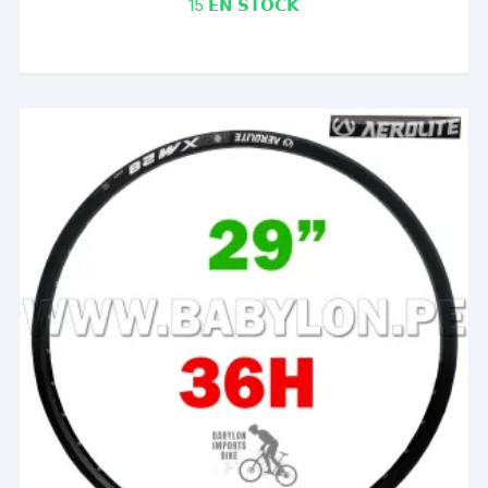
15 𝗘𝗡 𝗦𝗧𝗢𝗖𝗞