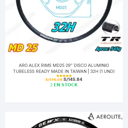
ARO ALEX RIMS MD25 29″ DISCO ALUMINIO
TUBELESS READY MADE IN TAIWAN | 32H (1 UND)
El
El
S/
145.84
S/
174.34
Valorado con
precio
precio
5.00
2 𝗘𝗡 𝗦𝗧𝗢𝗖𝗞
de 5
original
actual
era:
es:
S/174.34.
S/145.84.