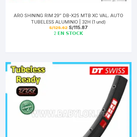
ARO SHINING RIM 29″ DB-X25 MTB XC VAL. AUTO
TUBELESS ALUMINIO | 32H (1 und)
El
El
S/
115.87
S/
125.62
precio
precio
2 𝗘𝗡 𝗦𝗧𝗢𝗖𝗞
original
actual
era:
es:
S/125.62.
S/115.87.