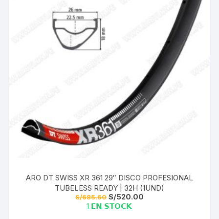
ARO DT SWISS XR 361 29″ DISCO PROFESIONAL
TUBELESS READY | 32H (1UND)
El
El
S/
520.00
S/
685.60
precio
precio
1 𝗘𝗡 𝗦𝗧𝗢𝗖𝗞
original
actual
era:
es: