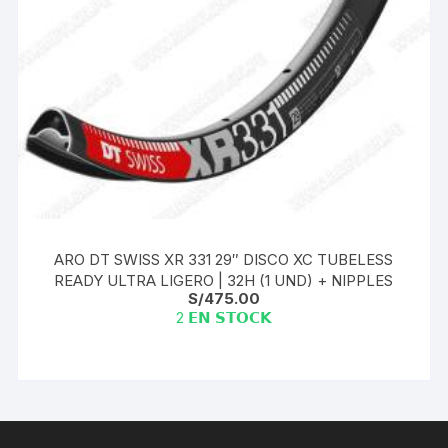
ARO DT SWISS XR 331 29″ DISCO XC TUBELESS
READY ULTRA LIGERO | 32H (1 UND) + NIPPLES
S/
475.00
2 𝗘𝗡 𝗦𝗧𝗢𝗖𝗞