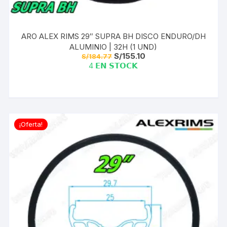
ARO ALEX RIMS 29″ SUPRA BH DISCO ENDURO/DH
ALUMINIO | 32H (1 UND)
El
El
S/
155.10
S/
184.77
precio
precio
4 𝗘𝗡 𝗦𝗧𝗢𝗖𝗞
original
actual
era:
es:
S/184.77.
S/155.10.
¡Oferta!