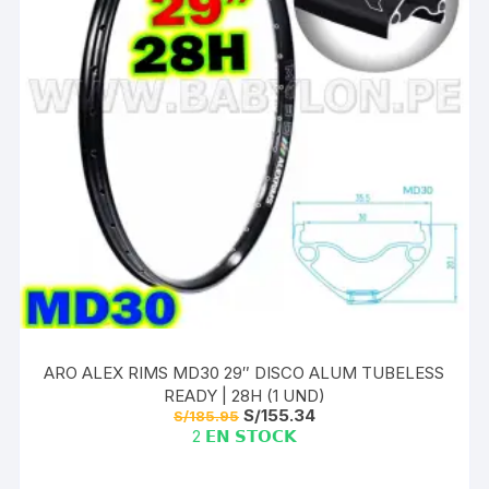
ARO ALEX RIMS MD30 29″ DISCO ALUM TUBELESS
READY | 28H (1 UND)
El
El
S/
155.34
S/
185.95
precio
precio
2 𝗘𝗡 𝗦𝗧𝗢𝗖𝗞
original
actual
era:
es:
S/185.95.
S/155.34.