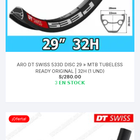
ARO DT SWISS 533D DISC 29 » MTB TUBELESS
READY ORIGINAL | 32H (1 UND)
S/
280.00
3 𝗘𝗡 𝗦𝗧𝗢𝗖𝗞
¡Oferta!