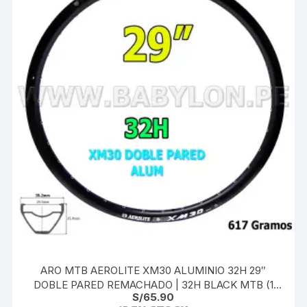
ARO MTB AEROLITE XM30 ALUMINIO 32H 29″
DOBLE PARED REMACHADO | 32H BLACK MTB (1
S/
65.90
UND)