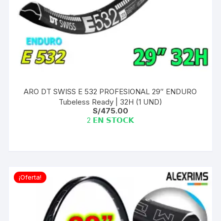
ARO DT SWISS E 532 PROFESIONAL 29″ ENDURO
Tubeless Ready | 32H (1 UND)
S/
475.00
2 𝗘𝗡 𝗦𝗧𝗢𝗖𝗞
¡Oferta!