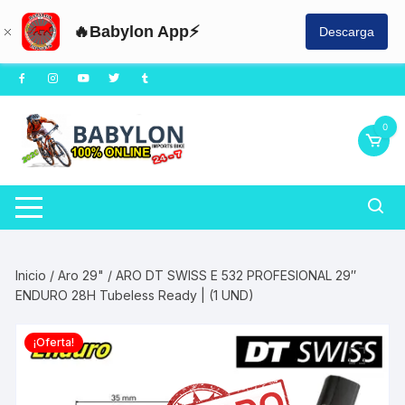
🔥Babylon App⚡
Descarga
Saltar
al
contenido
0
Inicio
/
Aro 29"
/ ARO DT SWISS E 532 PROFESIONAL 29″
ENDURO 28H Tubeless Ready | (1 UND)
¡Oferta!