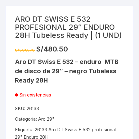
ARO DT SWISS E 532
PROFESIONAL 29″ ENDURO
28H Tubeless Ready | (1 UND)
El
El
S/
480.50
S/
560.76
precio
precio
original
actual
Aro DT Swiss E 532 – enduro MTB
era:
es:
S/560.76.
S/480.50.
de disco de 29″ – negro Tubeless
Ready 28H
Sin existencias
SKU:
26133
Categoría:
Aro 29"
Etiqueta:
26133 Aro DT Swiss E 532 profesional
29" Enduro 28H