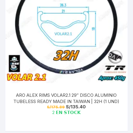
ARO ALEX RIMS VOLAR2.1 29″ DISCO ALUMINIO
TUBELESS READY MADE IN TAIWAN | 32H (1 UND)
El
El
S/
135.40
S/
175.89
precio
precio
2 𝗘𝗡 𝗦𝗧𝗢𝗖𝗞
original
actual
era:
es:
S/175.89.
S/135.40.