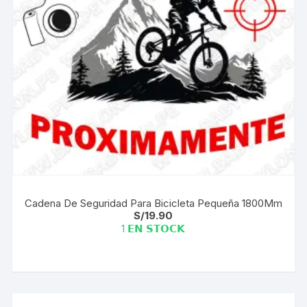
elegir
en
la
página
de
producto
Cadena De Seguridad Para Bicicleta Pequeña 1800Mm
S/
19.90
1 𝗘𝗡 𝗦𝗧𝗢𝗖𝗞