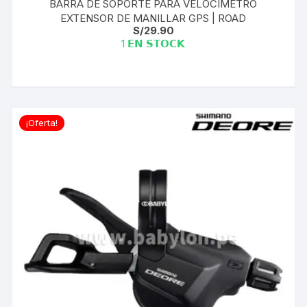
BARRA DE SOPORTE PARA VELOCIMETRO
EXTENSOR DE MANILLAR GPS | ROAD
S/
29.90
1 𝗘𝗡 𝗦𝗧𝗢𝗖𝗞
¡Oferta!