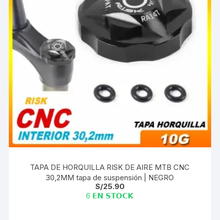
TAPA DE HORQUILLA RISK DE AIRE MTB CNC
30,2MM tapa de suspensión | NEGRO
S/
25.90
6 𝗘𝗡 𝗦𝗧𝗢𝗖𝗞