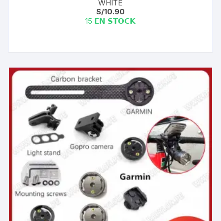
WHITE
S/
10.90
15 𝗘𝗡 𝗦𝗧𝗢𝗖𝗞