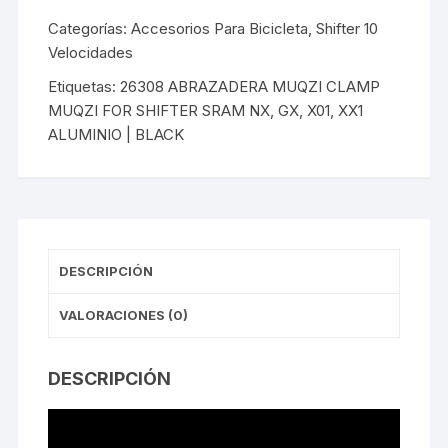
SHIFTER
SRAM
Categorías:
Accesorios Para Bicicleta
,
Shifter 10
NX,GX,X01,
Velocidades
XX1
Etiquetas:
26308 ABRAZADERA MUQZI CLAMP
ALUMINIO
MUQZI FOR SHIFTER SRAM NX
,
GX
,
X01
,
XX1
|
ALUMINIO | BLACK
BLACK
cantidad
DESCRIPCIÓN
VALORACIONES (0)
DESCRIPCIÓN