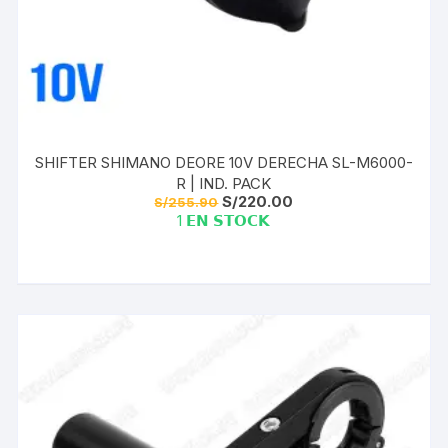
SHIFTER SHIMANO DEORE 10V DERECHA SL-M6000-
R | IND. PACK
El
El
S/
220.00
S/
255.90
precio
precio
1 𝗘𝗡 𝗦𝗧𝗢𝗖𝗞
original
actual
era:
es:
S/255.90.
S/220.00.