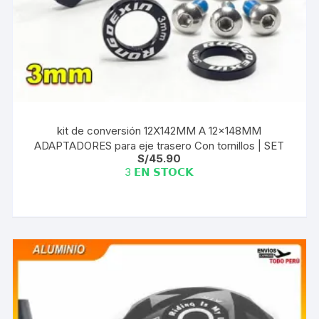
kit de conversión 12X142MM A 12x148MM
ADAPTADORES para eje trasero Con tornillos | SET
S/
45.90
3 𝗘𝗡 𝗦𝗧𝗢𝗖𝗞