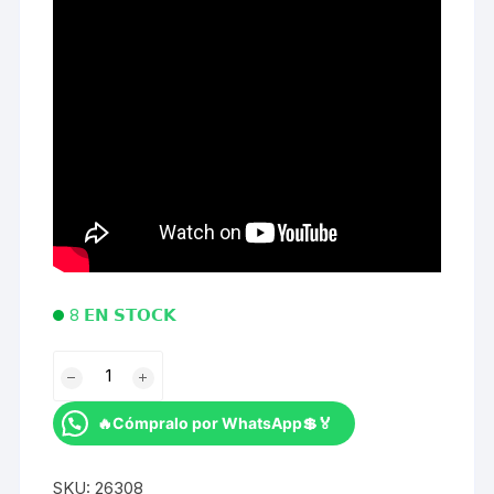
8 𝗘𝗡 𝗦𝗧𝗢𝗖𝗞
ABRAZADERA
MUQZI
CLAMP
🔥Cómpralo por WhatsApp💲🏅
MUQZI
FOR
SKU:
26308