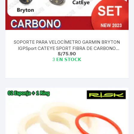
SOPORTE PARA VELOCÍMETRO GARMIN BRYTON
IGPSport CATEYE SPORT FIBRA DE CARBONO
S/
75.90
BRYTON CATEYE COMPLETO SET + TORNILLOS
3 𝗘𝗡 𝗦𝗧𝗢𝗖𝗞