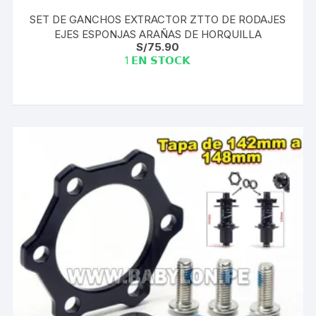
SET DE GANCHOS EXTRACTOR ZTTO DE RODAJES
EJES ESPONJAS ARAÑAS DE HORQUILLA
S/
75.90
1 𝗘𝗡 𝗦𝗧𝗢𝗖𝗞