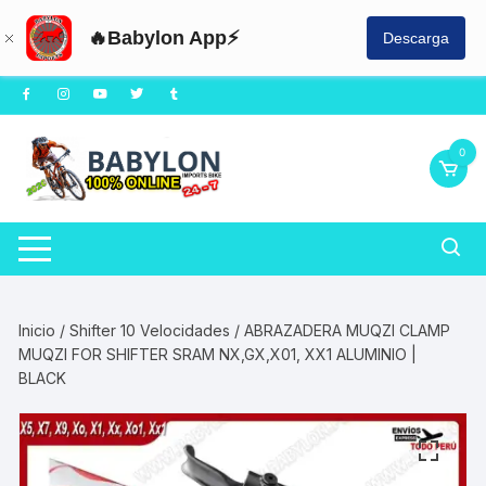
🔥Babylon App⚡
Descarga
Saltar
al
contenido
0
Inicio
/
Shifter 10 Velocidades
/ ABRAZADERA MUQZI CLAMP
MUQZI FOR SHIFTER SRAM NX,GX,X01, XX1 ALUMINIO |
BLACK