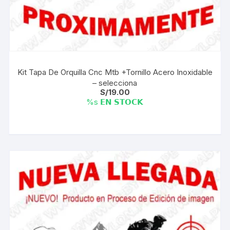
Kit Tapa De Orquilla Cnc Mtb +Tornillo Acero Inoxidable
– selecciona
S/
19.00
%s 𝗘𝗡 𝗦𝗧𝗢𝗖𝗞
Este
producto
tiene
múltiples
variantes.
Las
opciones
se
pueden