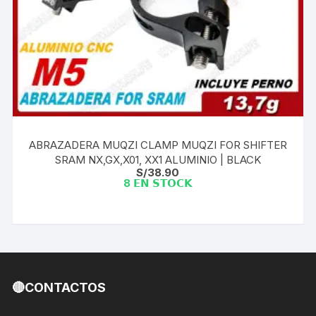
ABRAZADERA MUQZI CLAMP MUQZI FOR SHIFTER
SRAM NX,GX,X01, XX1 ALUMINIO | BLACK
S/
38.90
8 𝗘𝗡 𝗦𝗧𝗢𝗖𝗞
🔴CONTACTOS