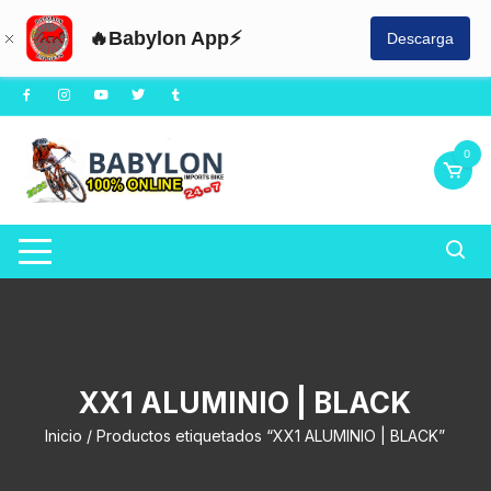
🔥Babylon App⚡
Descarga
Saltar
al
contenido
0
XX1 ALUMINIO | BLACK
Inicio
/ Productos etiquetados “XX1 ALUMINIO | BLACK”