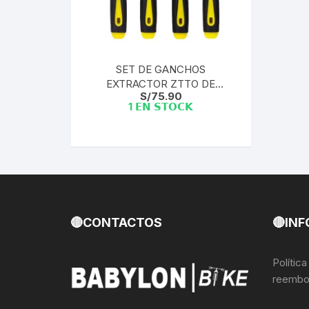
Llantas para Bicicletas
Pastillas de Fre
Per
Pedales
Roldanas para D
Pal
SET DE GANCHOS
EXTRACTOR ZTTO DE
Piñones de Bicicleta
Pro
S/
75.90
RODAJES EJES ESPONJAS
1 𝗘𝗡 𝗦𝗧𝗢𝗖𝗞
ARAÑAS DE HORQUILLA
Potencias Stem
Por
Plumillas Ejes
Tim
Radios de Bicicleta
Rodajes
🔴CONTACTOS
🔴INF
Rotores Discos
Polític
reembo
Shifter Cambios