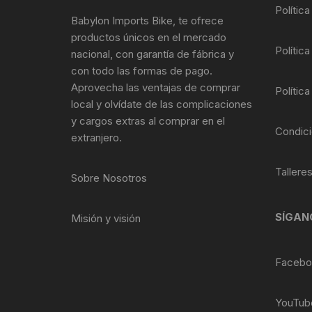
Tasas de Dirección
Polític
Babylon Imports Bike, te ofrece
productos únicos en el mercado
Tubo de Asiento
Política
nacional, con garantía de fábrica y
con todo las formas de pago.
Aprovecha las ventajas de comprar
Política
local y olvídate de las complicaciones
y cargos extras al comprar en el
Condici
extranjero.
Tallere
Sobre Nosotros
SÍGAN
Misión y visión
Facebo
YouTub