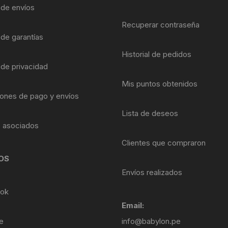
Shifter 9 Velocidades
a de envíos
OTRAS HERRAMI
Recuperar contraseña
Shifter 10 Velocidades
 de garantías
Historial de pedidos
Shifter 11 Velocidades
 de privacidad
Shifter 12 Velocidades
Mis puntos obtenidos
ones de pago y envíos
Lista de deseos
s asociados
Clientes que compraron
OS
Envíos realizados
ok
Email:
e
info@babylon.pe