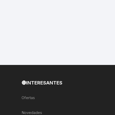
EXTRACTOR LLAVES PARA
MONOPLATOS
DENA
SION
S
RASAS
AS
🔴INTERESANTES
ADOR
Ofertas
IJADORES
Novedades