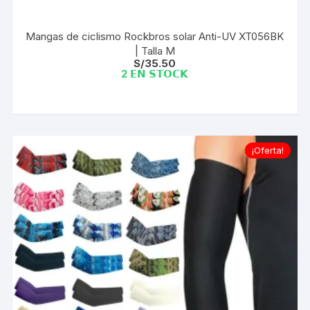
Mangas de ciclismo Rockbros solar Anti-UV XT056BK
| Talla M
S/
35.50
2 𝗘𝗡 𝗦𝗧𝗢𝗖𝗞
¡Oferta!