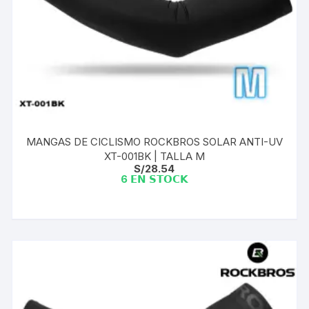
MANGAS DE CICLISMO ROCKBROS SOLAR ANTI-UV
XT-001BK | TALLA M
S/
28.54
6 𝗘𝗡 𝗦𝗧𝗢𝗖𝗞