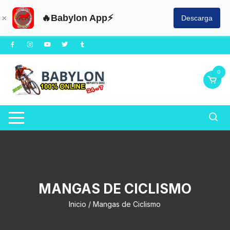
🔥Babylon App⚡
Descarga
Saltar
al
contenido
0
MANGAS DE CICLISMO
Inicio
/ Mangas de Ciclismo