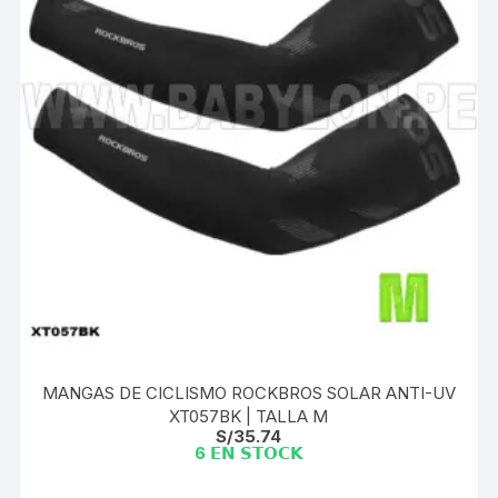
MANGAS DE CICLISMO ROCKBROS SOLAR ANTI-UV
XT057BK | TALLA M
S/
35.74
6 𝗘𝗡 𝗦𝗧𝗢𝗖𝗞