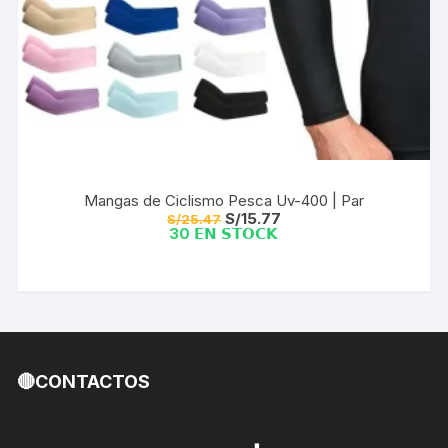
Mangas de Ciclismo Pesca Uv-400 | Par
El
El
S/
15.77
S/
25.47
precio
precio
30 𝗘𝗡 𝗦𝗧𝗢𝗖𝗞
original
actual
era:
es:
S/25.47.
S/15.77.
🔴CONTACTOS