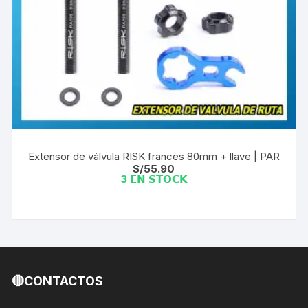
Extensor de válvula RISK frances 80mm + llave | PAR
S/
55.90
3 𝗘𝗡 𝗦𝗧𝗢𝗖𝗞
🔴CONTACTOS