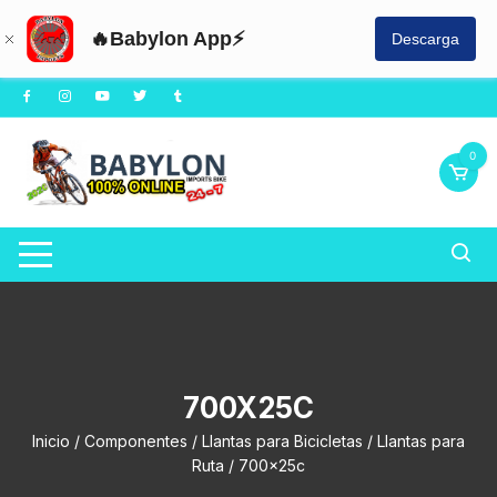
🔥Babylon App⚡
Descarga
Saltar
al
contenido
0
700X25C
Inicio
/
Componentes
/
Llantas para Bicicletas
/
Llantas para
Ruta
/ 700x25c