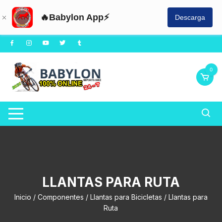
🔥Babylon App⚡
Descarga
Saltar
al
contenido
0
LLANTAS PARA RUTA
Inicio
/
Componentes
/
Llantas para Bicicletas
/ Llantas para
Ruta