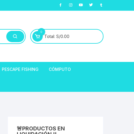
0
Total:
S/
0.00
PESCAPE FISHING
CÓMPUTO
ABLE
E LLANTAS
hort de Ciclismo
Manga Largas
EXTRACTOR DE
HORQUILLAS
fibra
🚨PRODUCTOS EN
ARA