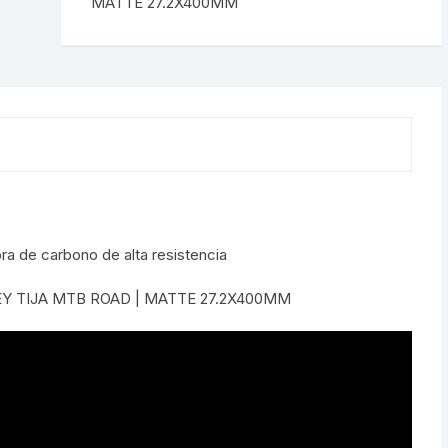
MATTE 27.2X400MM
MTB
Shifter 9 Velocidades
ROAD
OTRAS HERRAMI
|
Shifter 10 Velocidades
MATTE
27.2X400MM
Shifter 11 Velocidades
cantidad
Shifter 12 Velocidades
ra de carbono de alta resistencia
Y TIJA MTB ROAD | MATTE 27.2X400MM