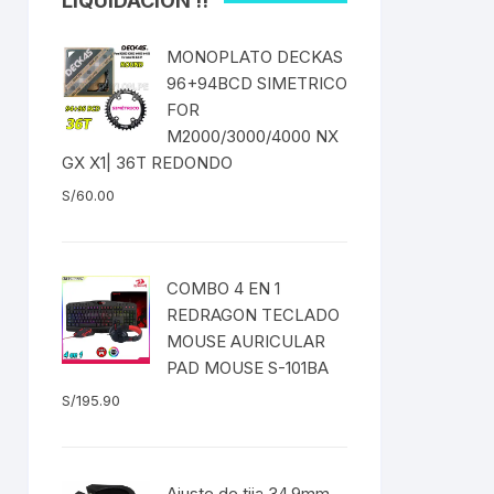
LIQUIDACIÓN !!
ICOS
EXTRACTOR DE BOTOM
 Fija
BRACKET DUB/BSA
MONOPLATO DECKAS
S
as
96+94BCD SIMETRICO
EXTRACTOR DE
es
FOR
CATALINA/BIELAS
M2000/3000/4000 NX
GX X1| 36T REDONDO
EXTRACTOR DE EJE
SELLADO CUADRADO
S/
60.00
DENAS /
EXTRACTOR DE MISSING
LINK CANDADOS
COMBO 4 EN 1
TUBELESS
REDRAGON TECLADO
EXTRACTOR DE PEDAL
MOUSE AURICULAR
PAD MOUSE S-101BA
EXTRACTOR DE PIÑON
S/
195.90
BLEADO
EXTRACTOR DE TASAS DE
DIRECCIÓN
 RADIOS
Ajuste de tija 34.9mm