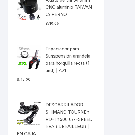
EXTRACTOR LLAVES PARA
CNC aluminio TAIWAN
MONOPLATOS
DENA
C/ PERNO
S/
10.05
SION
S
Espaciador para
RASAS
Sunspensión arandela
para horquilla recta (1
und) | A71
S/
15.00
AS
ADOR
DESCARRILADOR
SHIMANO TOURNEY
RD-TY500 6/7-SPEED
REAR DERAILLEUR |
IJADORES
EN CAJA