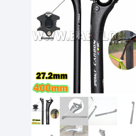
Cadenas de bicicleta
Can
Cable Freno Me
Camaras de Bicicleta
Cin
Desviadores de 
CORONAS DE PIÑON
Est
Extensor de Des
Descarriladores
Fun
Lubricantes pa
Frenos Hidráulicos
Gri
Monoplatos
GRUPO SISTEMAS DE
Inf
TRANSMISION KIT
Radios de Bicic
Sus
Horquilla Suspenciones
Tapa de Orquilla
Luc
Masas Bocamasas
Tubeless
Par
Manillares Timones
Tapa De Bielas
Per