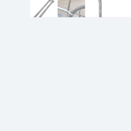
Llantas para Bicicletas
Pastillas de Fre
Per
Pedales
Roldanas para D
Pal
Piñones de Bicicleta
Pro
Potencias Stem
Por
Plumillas Ejes
Tim
Radios de Bicicleta
Rodajes
Rotores Discos
Shifter Cambios