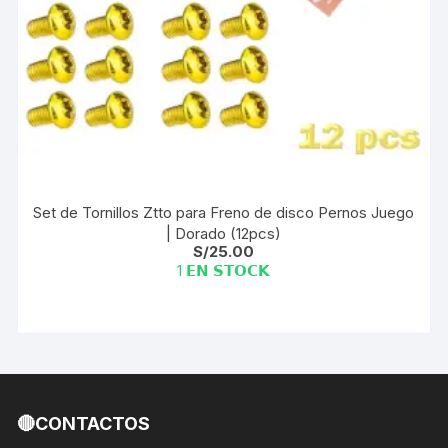
Set de Tornillos Ztto para Freno de disco Pernos Juego
| Dorado (12pcs)
S/
25.00
1 𝗘𝗡 𝗦𝗧𝗢𝗖𝗞
🔴CONTACTOS