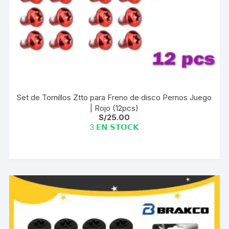
Set de Tornillos Ztto para Freno de disco Pernos Juego
| Rojo (12pcs)
S/
25.00
3 𝗘𝗡 𝗦𝗧𝗢𝗖𝗞