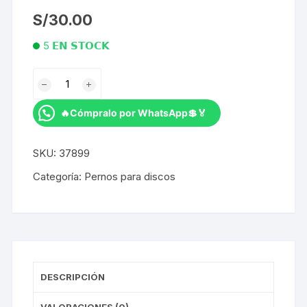
S/
30.00
5 𝗘𝗡 𝗦𝗧𝗢𝗖𝗞
Tornillo
para
freno
🔥Cómpralo por WhatsApp💲🏅
de
disco
SKU:
37899
MotSuv
Tornasol
Categoría:
Pernos para discos
(12pcs)
cantidad
DESCRIPCIÓN