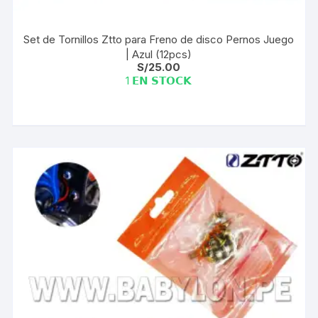
Set de Tornillos Ztto para Freno de disco Pernos Juego
| Azul (12pcs)
S/
25.00
1 𝗘𝗡 𝗦𝗧𝗢𝗖𝗞