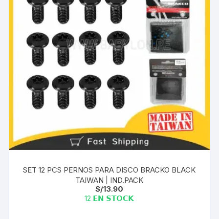
SET 12 PCS PERNOS PARA DISCO BRACKO BLACK
TAIWAN | IND.PACK
S/
13.90
12 𝗘𝗡 𝗦𝗧𝗢𝗖𝗞