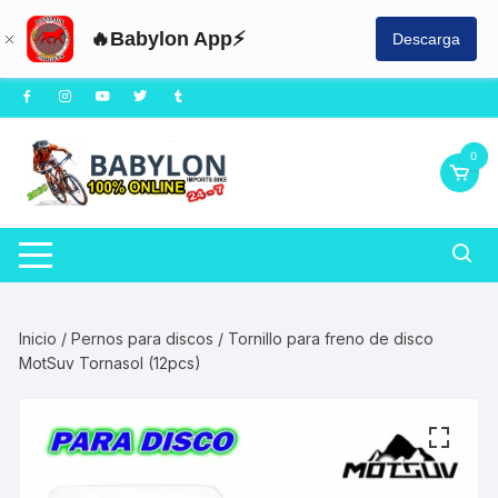
🔥Babylon App⚡
Descarga
Saltar
al
contenido
0
Inicio
/
Pernos para discos
/ Tornillo para freno de disco
MotSuv Tornasol (12pcs)