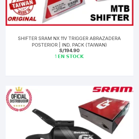
SHIFTER SRAM NX 11V TRIGGER ABRAZADERA
POSTERIOR | IND. PACK (TAIWAN)
S/
194.90
1 𝗘𝗡 𝗦𝗧𝗢𝗖𝗞