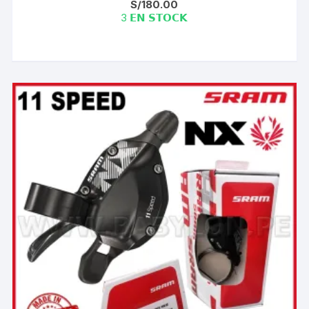
S/
180.00
3 𝗘𝗡 𝗦𝗧𝗢𝗖𝗞