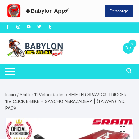
🔥Babylon App⚡
Descarga
Saltar
al
contenido
0
Inicio
/
Shifter 11 Velocidades
/ SHIFTER SRAM GX TRIGGER
11V CLICK E-BIKE + GANCHO ABRAZADERA | (TAIWAN) IND.
PACK