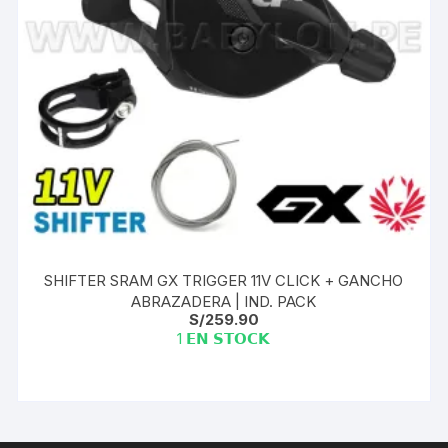
SHIFTER SRAM GX TRIGGER 11V CLICK + GANCHO
ABRAZADERA | IND. PACK
S/
259.90
1 𝗘𝗡 𝗦𝗧𝗢𝗖𝗞