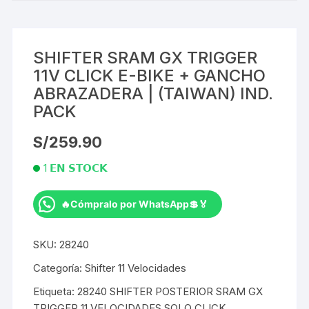
SHIFTER SRAM GX TRIGGER
11V CLICK E-BIKE + GANCHO
ABRAZADERA | (TAIWAN) IND.
PACK
S/
259.90
1 𝗘𝗡 𝗦𝗧𝗢𝗖𝗞
🔥Cómpralo por WhatsApp💲🏅
SHIFTER
SRAM
SKU:
28240
GX
TRIGGER
Categoría:
Shifter 11 Velocidades
11V
Etiqueta:
28240 SHIFTER POSTERIOR SRAM GX
CLICK
TRIGGER 11 VELOCIDADES SOLO CLICK