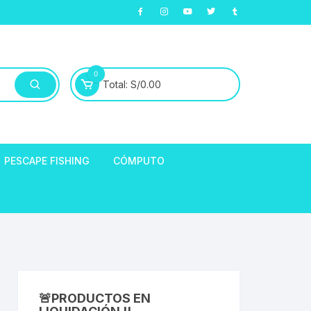
0
Total:
S/
0.00
PESCAPE FISHING
CÓMPUTO
ABLE
E LLANTAS
hort de Ciclismo
Manga Largas
EXTRACTOR DE
HORQUILLAS
fibra
🚨PRODUCTOS EN
ARA