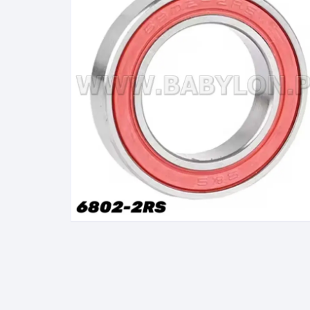
Cadenas de bicicleta
Can
Cable Freno Me
Camaras de Bicicleta
Cin
Desviadores de 
CORONAS DE PIÑON
Est
Extensor de Des
Descarriladores
Fun
Lubricantes pa
Frenos Hidráulicos
Gri
Monoplatos
GRUPO SISTEMAS DE
Inf
TRANSMISION KIT
Radios de Bicic
Sus
Horquilla Suspenciones
Tapa de Orquilla
Luc
Masas Bocamasas
Tubeless
Par
Manillares Timones
Tapa De Bielas
Per