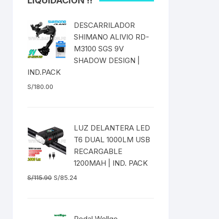
LIQUIDACIÓN !!
ICOS
EXTRACTOR DE BOTOM
 Fija
BRACKET DUB/BSA
DESCARRILADOR
S
as
SHIMANO ALIVIO RD-
EXTRACTOR DE
es
M3100 SGS 9V
CATALINA/BIELAS
SHADOW DESIGN |
IND.PACK
EXTRACTOR DE EJE
SELLADO CUADRADO
S/
180.00
DENAS /
EXTRACTOR DE MISSING
LINK CANDADOS
LUZ DELANTERA LED
TUBELESS
T6 DUAL 1000LM USB
EXTRACTOR DE PEDAL
RECARGABLE
1200MAH | IND. PACK
EXTRACTOR DE PIÑON
El
El
S/
115.90
S/
85.24
BLEADO
precio
precio
EXTRACTOR DE TASAS DE
original
actual
DIRECCIÓN
era:
es:
 RADIOS
Pedal Wellgo