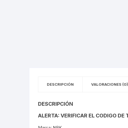
Llantas para Bicicletas
Pastillas de Fre
Per
Pedales
Roldanas para D
Pal
Piñones de Bicicleta
Pro
Potencias Stem
Por
Plumillas Ejes
Tim
Radios de Bicicleta
DESCRIPCIÓN
VALORACIONES (0)
Rodajes
DESCRIPCIÓN
Rotores Discos
ALERTA: VERIFICAR EL CODIGO DE
Shifter Cambios
Marca: NBK