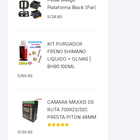
S/115.90.
S/85.24.
EXTRACTOR LLAVES PARA
Plataforma Black (Par)
MONOPLATOS
DENA
S/
28.85
SION
S
KIT PURGADOR
FRENO SHIMANO
RASAS
LIQUIDO + OLIVAS |
BH90 100ML
S/
65.90
AS
CAMARA MAXXIS DE
ADOR
RUTA 700X23/32C
PRESTA PITON 48MM
Valorado
S/
30.90
con
5.00
IJADORES
de 5