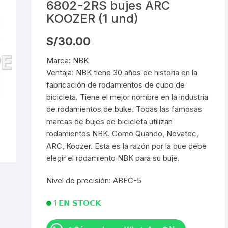
6802-2RS bujes ARC
FRENOS HIDRAUL
dado de Seguridad
Cadena 6v
Gafas para Ciclistas
Gafas de Mica
KOOZER (1 und)
canico
JUEGO DE LLAVE
tas Manillar de Ruta
Cadena 7v
Camaras 26″
Guantes de Ciclismo
Gafas de Lun
S/
30.00
ALLEN/TORX
Bicicleta
Intercambiabl
Marca: NBK
uches para Bicicletas
Cadena 8v
Camaras 27.5″
Zapatillas de Ciclismo
KIT DE PURGADO
carrilador
Ventaja: NBK tiene 30 años de historia en la
HIDRAULICOS
fabricación de rodamientos de cubo de
da Protectores Para Gps
Cadena 9v
Camaras 29″
Descarrilador 6V
ra Cadenas
bicicleta. Tiene el mejor nombre en la industria
KIT DE LIMPIA CA
de rodamientos de buke. Todas las famosas
ps Mangos
Cadena 10v
Camaras 700C
Descarrilador 7V
OLIVAS & AGUJAS
CHASIS
marcas de bujes de bicicleta utilizan
rodamientos NBK. Como Quando, Novatec,
ladores de Neumaticos &
Cadena 11v
Descarrilador 8V
KIT REPARADOR 
leta
pension
ARC, Koozer. Esta es la razón por la que debe
elegir el rodamiento NBK para su buje.
Cadena 12v
Descarrilador 9V
LLAVE DE CONOS
es para Bicicleta
Nivel de precisión: ABEC-5
Descarrilador 10V
LLAVES PARA CA
ches de Bicicleta
Cinta Tubeless
INTERNO
1 𝗘𝗡 𝗦𝗧𝗢𝗖𝗞
Descarrilador 11V
nos para Monoplato
Liquido Tubeless
LLAVE DE NIPLES