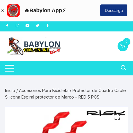
🔥Babylon App⚡
Descarga
Saltar
al
contenido
0
Inicio
/
Accesorios Para Bicicleta
/ Protector de Cuadro Cable
Silicona Espiral protector de Marco – RED 5 PCS