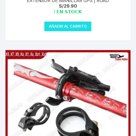
EXTENSOR DE MANILLAR GPS | ROAD
S/
29.90
1 𝗘𝗡 𝗦𝗧𝗢𝗖𝗞
AÑADIR AL CARRITO