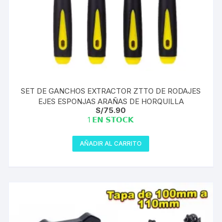
SET DE GANCHOS EXTRACTOR ZTTO DE RODAJES
EJES ESPONJAS ARAÑAS DE HORQUILLA
S/
75.90
1 𝗘𝗡 𝗦𝗧𝗢𝗖𝗞
AÑADIR AL CARRITO