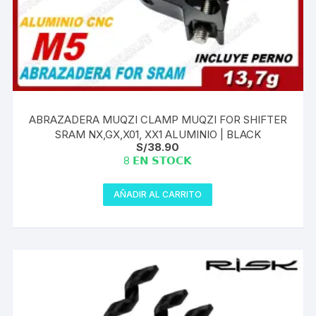
ABRAZADERA MUQZI CLAMP MUQZI FOR SHIFTER
SRAM NX,GX,X01, XX1 ALUMINIO | BLACK
S/
38.90
8 𝗘𝗡 𝗦𝗧𝗢𝗖𝗞
AÑADIR AL CARRITO