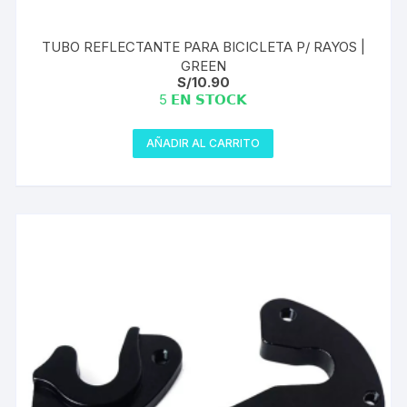
TUBO REFLECTANTE PARA BICICLETA P/ RAYOS |
GREEN
S/
10.90
5 𝗘𝗡 𝗦𝗧𝗢𝗖𝗞
AÑADIR AL CARRITO