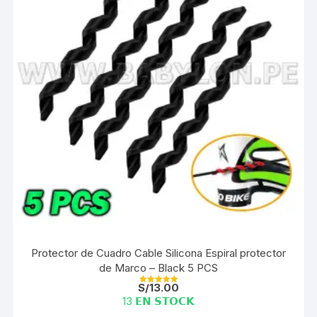
Protector de Cuadro Cable Silicona Espiral protector
de Marco – Black 5 PCS
S/
13.00
Valorado con
5.00
13 𝗘𝗡 𝗦𝗧𝗢𝗖𝗞
de 5