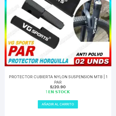
PROTECTOR CUBIERTA NYLON SUSPENSION MTB | 1
PAR
S/
20.90
1 𝗘𝗡 𝗦𝗧𝗢𝗖𝗞
AÑADIR AL CARRITO