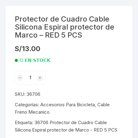
Protector de Cuadro Cable
Silicona Espiral protector de
Marco – RED 5 PCS
S/
13.00
12 𝗘𝗡 𝗦𝗧𝗢𝗖𝗞
Protector
de
Cuadro
SKU:
36706
Cable
Silicona
Categorías:
Accesorios Para Bicicleta
,
Cable
Espiral
Freno Mecanico
protector
Etiqueta:
36706 Protector de Cuadro Cable
de
Silicona Espiral protector de Marco - RED 5 PCS
Marco