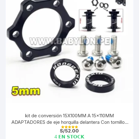
kit de conversión 15X100MM A 15x110MM
ADAPTADORES de eje horquilla delantera Con tornillos
5MM | SET
S/
52.00
Valorado con
5.00
4 𝗘𝗡 𝗦𝗧𝗢𝗖𝗞
de 5