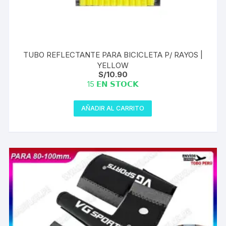
TUBO REFLECTANTE PARA BICICLETA P/ RAYOS |
YELLOW
S/
10.90
15 𝗘𝗡 𝗦𝗧𝗢𝗖𝗞
AÑADIR AL CARRITO