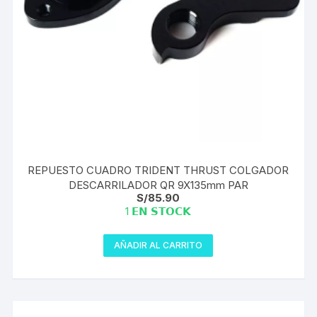
REPUESTO CUADRO TRIDENT THRUST COLGADOR
DESCARRILADOR QR 9X135mm PAR
S/
85.90
1 𝗘𝗡 𝗦𝗧𝗢𝗖𝗞
AÑADIR AL CARRITO