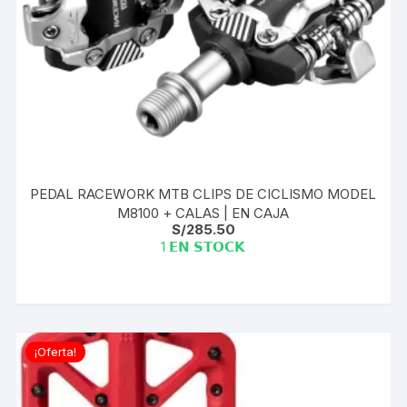
PEDAL RACEWORK MTB CLIPS DE CICLISMO MODEL
M8100 + CALAS | EN CAJA
S/
285.50
1 𝗘𝗡 𝗦𝗧𝗢𝗖𝗞
¡Oferta!