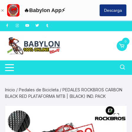
🔥Babylon App⚡
Descarga
Saltar
al
contenido
0
Inicio
/
Pedales de Bicicleta
/ PEDALES ROCKBROS CARBON
BLACK RED PLATAFORMA MTB | (BLACK) IND. PACK