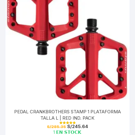
PEDAL CRANKBROTHERS STAMP 1 PLATAFORMA
TALLA L | RED IND. PACK
El
El
S/
245.64
S/
285.35
Valorado con
precio
precio
5.00
1 𝗘𝗡 𝗦𝗧𝗢𝗖𝗞
de 5