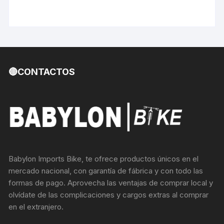
original
actual
era:
es:
S/285.35.
S/245.64.
🔴CONTACTOS
Babylon Imports Bike, te ofrece productos únicos en el
mercado nacional, con garantía de fábrica y con todo las
formas de pago. Aprovecha las ventajas de comprar local y
olvídate de las complicaciones y cargos extras al comprar
en el extranjero.