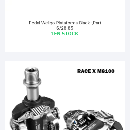
Pedal Wellgo Plataforma Black (Par)
S/
28.85
1 𝗘𝗡 𝗦𝗧𝗢𝗖𝗞