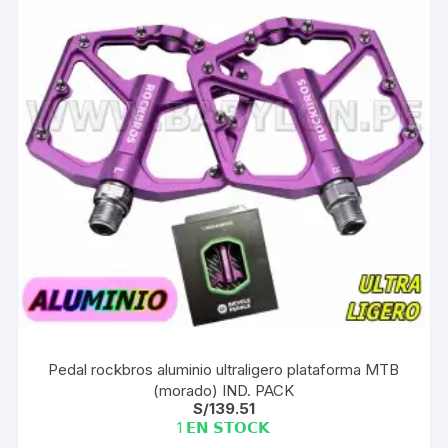
Pedal rockbros aluminio ultraligero plataforma MTB
(morado) IND. PACK
S/
139.51
1 𝗘𝗡 𝗦𝗧𝗢𝗖𝗞