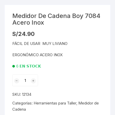
Medidor De Cadena Boy 7084
Acero Inox
S/
24.90
FÁCIL DE USAR MUY LIVIANO
ERGONÓMICO ACERO INOX
6 𝗘𝗡 𝗦𝗧𝗢𝗖𝗞
Medidor
De
Cadena
SKU:
12134
Boy
7084
Categorías:
Herramientas para Taller
,
Medidor de
Acero
Cadena
Inox