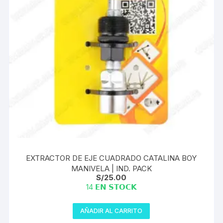
EXTRACTOR DE EJE CUADRADO CATALINA BOY
MANIVELA | IND. PACK
S/
25.00
14 𝗘𝗡 𝗦𝗧𝗢𝗖𝗞
AÑADIR AL CARRITO