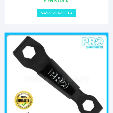
6 𝗘𝗡 𝗦𝗧𝗢𝗖𝗞
AÑADIR AL CARRITO