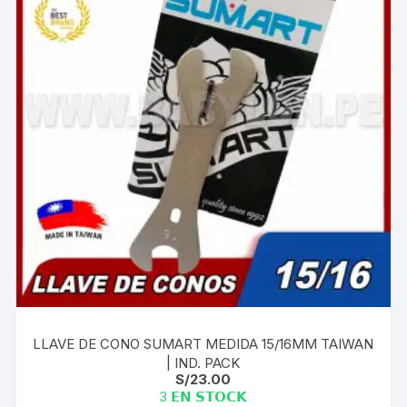
LLAVE DE CONO SUMART MEDIDA 15/16MM TAIWAN
| IND. PACK
S/
23.00
3 𝗘𝗡 𝗦𝗧𝗢𝗖𝗞