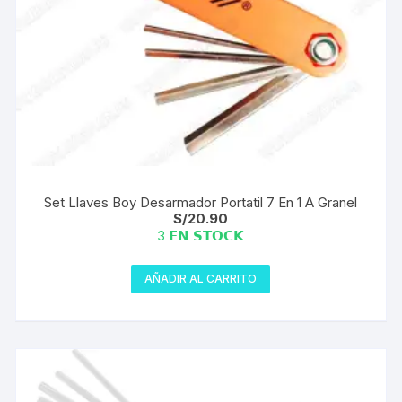
de
producto
Set Llaves Boy Desarmador Portatil 7 En 1 A Granel
S/
20.90
3 𝗘𝗡 𝗦𝗧𝗢𝗖𝗞
AÑADIR AL CARRITO