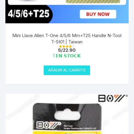
Mini Llave Allen T-One 4/5/6 Mm+T25 Handle N-Tool
T-St01 | Taiwan
S/
22.90
Valorado
con
1 𝗘𝗡 𝗦𝗧𝗢𝗖𝗞
4.00
de 5
AÑADIR AL CARRITO