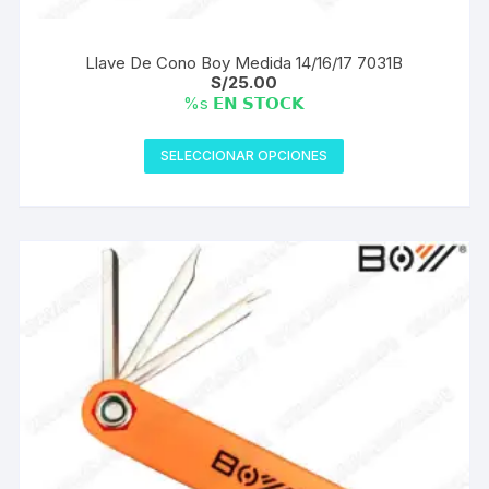
Llave De Cono Boy Medida 14/16/17 7031B
S/
25.00
%s 𝗘𝗡 𝗦𝗧𝗢𝗖𝗞
Este
SELECCIONAR OPCIONES
producto
tiene
múltiples
variantes.
Las
opciones
se
pueden
elegir
en
la
página