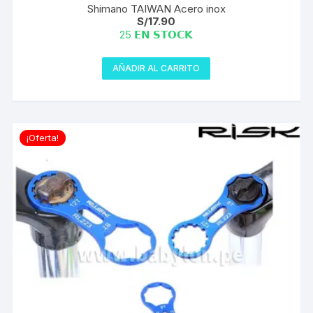
Shimano TAIWAN Acero inox
S/
17.90
25 𝗘𝗡 𝗦𝗧𝗢𝗖𝗞
AÑADIR AL CARRITO
¡Oferta!