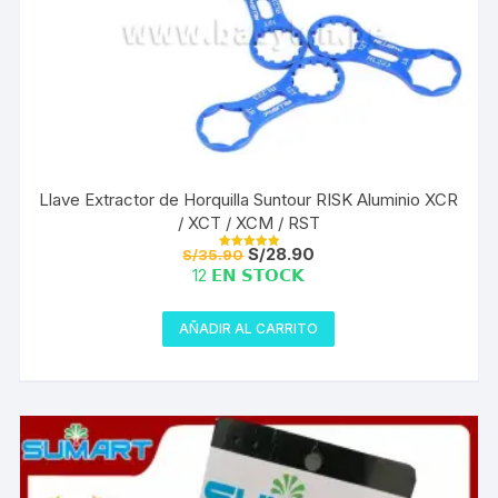
Llave Extractor de Horquilla Suntour RISK Aluminio XCR
/ XCT / XCM / RST
El
El
S/
28.90
S/
35.90
Valorado con
precio
precio
5.00
12 𝗘𝗡 𝗦𝗧𝗢𝗖𝗞
de 5
original
actual
era:
es:
S/35.90.
S/28.90.
AÑADIR AL CARRITO