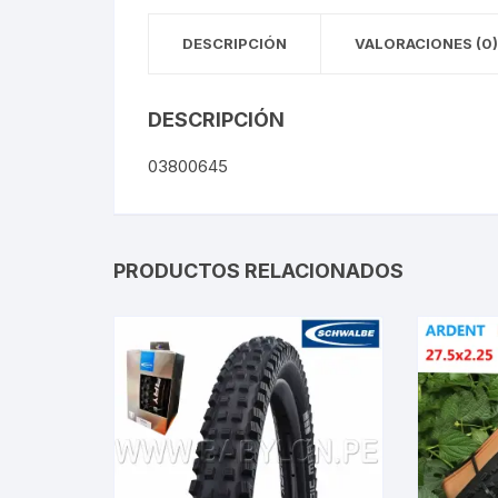
Llantas para Bicicletas
Pastillas de Fre
Per
DESCRIPCIÓN
VALORACIONES (0)
Pedales
Roldanas para D
Pal
DESCRIPCIÓN
Piñones de Bicicleta
Pro
03800645
Potencias Stem
Por
Plumillas Ejes
Tim
PRODUCTOS RELACIONADOS
Radios de Bicicleta
Rodajes
Rotores Discos
Shifter Cambios