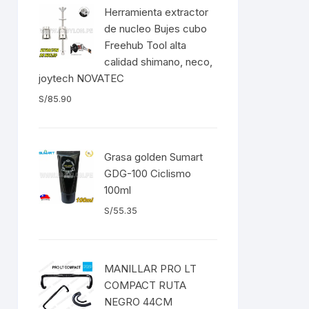
era:
es:
EXTRACTOR LLAVES PARA
Herramienta extractor
S/174.34.
S/145.84.
MONOPLATOS
DENA
de nucleo Bujes cubo
Freehub Tool alta
SION
calidad shimano, neco,
joytech NOVATEC
S
S/
85.90
RASAS
Grasa golden Sumart
GDG-100 Ciclismo
100ml
AS
S/
55.35
ADOR
MANILLAR PRO LT
COMPACT RUTA
IJADORES
NEGRO 44CM