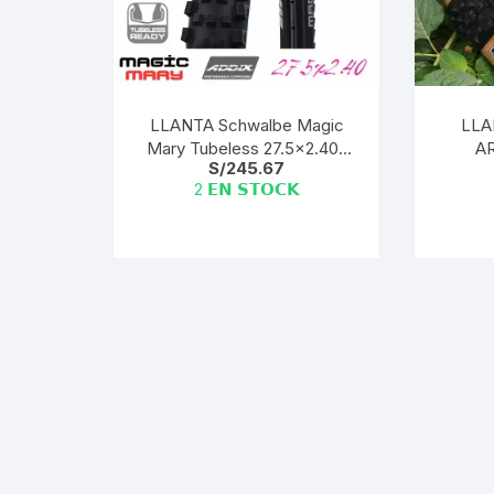
Tasas de Dirección
Tubo de Asiento
LLANTA Schwalbe Magic
LLA
Mary Tubeless 27.5×2.40″
AR
S/
245.67
Addix E-50 (1 und)
EXO/T
2 𝗘𝗡 𝗦𝗧𝗢𝗖𝗞