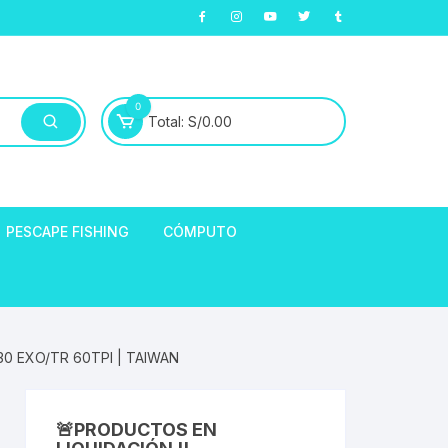
0
Total:
S/
0.00
PESCAPE FISHING
CÓMPUTO
ABLE
E LLANTAS
hort de Ciclismo
0 EXO/TR 60TPI | TAIWAN
Manga Largas
EXTRACTOR DE
HORQUILLAS
fibra
🚨PRODUCTOS EN
ARA