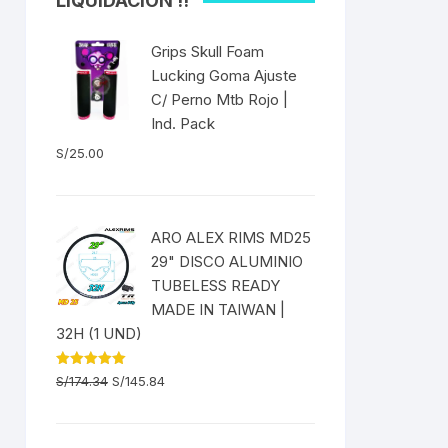
LIQUIDACIÓN !!
ICOS
EXTRACTOR DE BOTOM
 Fija
BRACKET DUB/BSA
Grips Skull Foam
S
as
Lucking Goma Ajuste
EXTRACTOR DE
es
C/ Perno Mtb Rojo |
CATALINA/BIELAS
Ind. Pack
S/
25.00
EXTRACTOR DE EJE
SELLADO CUADRADO
DENAS /
EXTRACTOR DE MISSING
ARO ALEX RIMS MD25
LINK CANDADOS
29" DISCO ALUMINIO
TUBELESS
TUBELESS READY
EXTRACTOR DE PEDAL
MADE IN TAIWAN |
32H (1 UND)
EXTRACTOR DE PIÑON
BLEADO
El
El
Valorado
S/
174.34
S/
145.84
EXTRACTOR DE TASAS DE
con
5.00
precio
precio
de 5
DIRECCIÓN
original
actual
 RADIOS