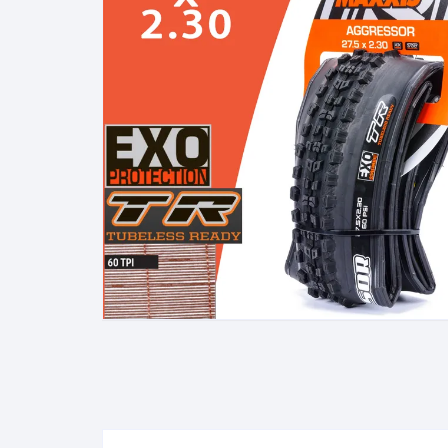
Cadenas de bicicleta
Can
Cable Freno Me
Camaras de Bicicleta
Cin
Desviadores de 
CORONAS DE PIÑON
Est
Extensor de Des
Descarriladores
Fun
Lubricantes pa
Frenos Hidráulicos
Gri
Monoplatos
GRUPO SISTEMAS DE
Inf
TRANSMISION KIT
Radios de Bicic
Sus
Horquilla Suspenciones
Tapa de Orquilla
Luc
Masas Bocamasas
Tubeless
Par
Manillares Timones
Tapa De Bielas
Per