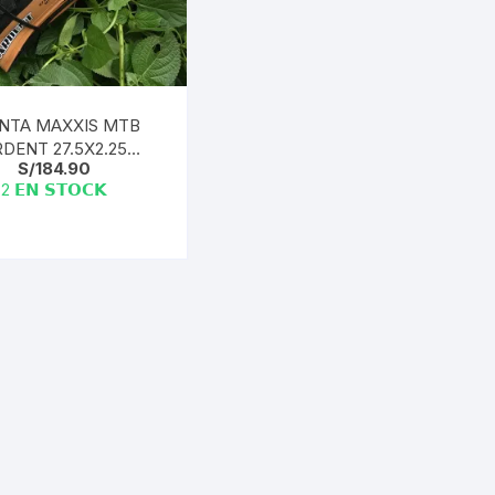
Shifter 9 Velocidades
OTRAS HERRAMI
Shifter 10 Velocidades
Shifter 11 Velocidades
NTA MAXXIS MTB
DENT 27.5X2.25
S/
184.90
R/TANWALL 60TPI |
Shifter 12 Velocidades
2 𝗘𝗡 𝗦𝗧𝗢𝗖𝗞
TAIWAN