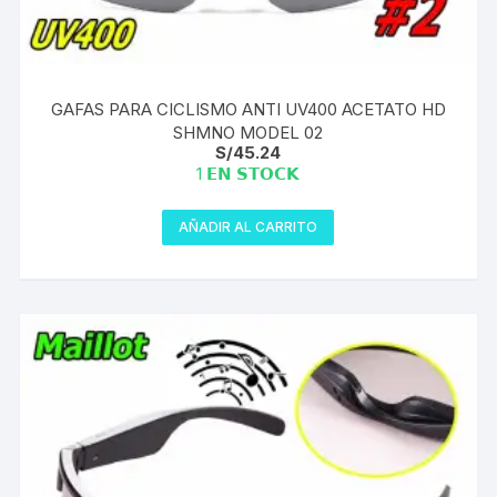
GAFAS PARA CICLISMO ANTI UV400 ACETATO HD
SHMNO MODEL 02
S/
45.24
1 𝗘𝗡 𝗦𝗧𝗢𝗖𝗞
AÑADIR AL CARRITO