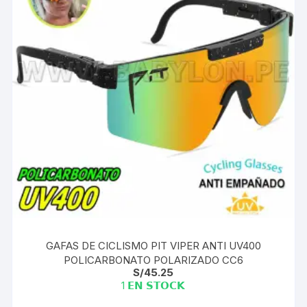
GAFAS DE CICLISMO PIT VIPER ANTI UV400
POLICARBONATO POLARIZADO CC6
S/
45.25
1 𝗘𝗡 𝗦𝗧𝗢𝗖𝗞