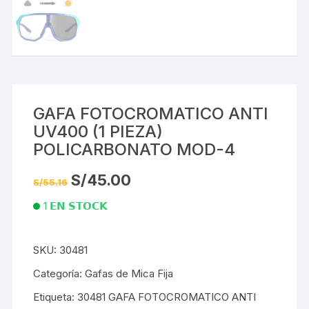
GAFA FOTOCROMATICO ANTI
UV400 (1 PIEZA)
POLICARBONATO MOD-4
El
El
S/
45.00
S/
55.16
precio
precio
original
actual
1 𝗘𝗡 𝗦𝗧𝗢𝗖𝗞
era:
es:
S/55.16.
S/45.00.
GAFA
SKU:
30481
FOTOCROMATICO
ANTI
Categoría:
Gafas de Mica Fija
UV400
Etiqueta:
30481 GAFA FOTOCROMATICO ANTI
(1