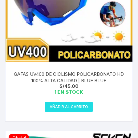
GAFAS UV400 DE CICLISMO POLICARBONATO HD
100% ALTA CALIDAD | BLUE BLUE
S/
45.00
1 𝗘𝗡 𝗦𝗧𝗢𝗖𝗞
AÑADIR AL CARRITO
¡Oferta!