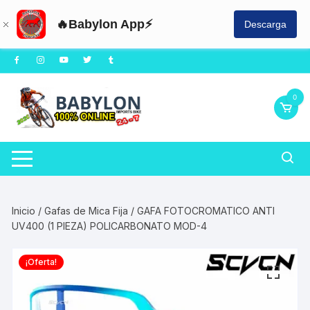
🔥Babylon App⚡
Descarga
Saltar
al
contenido
0
Inicio
/
Gafas de Mica Fija
/ GAFA FOTOCROMATICO ANTI
UV400 (1 PIEZA) POLICARBONATO MOD-4
¡Oferta!