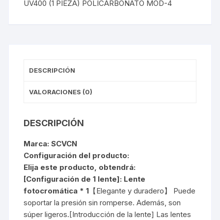
UV400 (1 PIEZA) POLICARBONATO MOD-4
PIEZA)
POLICARBONATO
MOD-
4
cantidad
DESCRIPCIÓN
VALORACIONES (0)
DESCRIPCIÓN
Marca: SCVCN
Configuración del producto:
Elija este producto, obtendrá:
[Configuración de 1 lente]: Lente
fotocromática * 1
【Elegante y duradero】 Puede
soportar la presión sin romperse. Además, son
súper ligeros.[Introducción de la lente] Las lentes