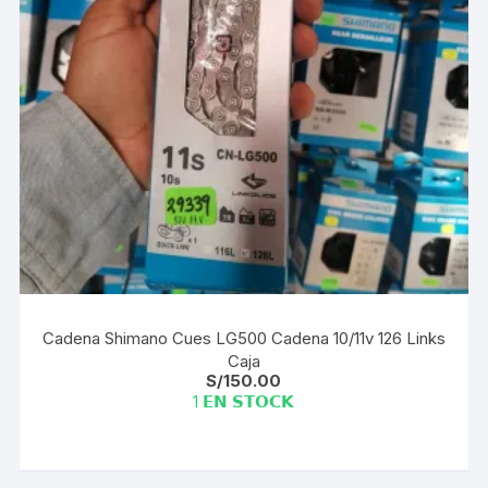
Cadena Shimano Cues LG500 Cadena 10/11v 126 Links
Caja
S/
150.00
1 𝗘𝗡 𝗦𝗧𝗢𝗖𝗞