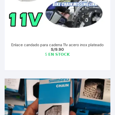
Enlace candado para cadena 11v acero inox plateado
S/
9.90
5 𝗘𝗡 𝗦𝗧𝗢𝗖𝗞