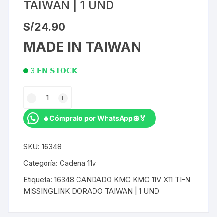
TAIWAN | 1 UND
S/
24.90
MADE IN TAIWAN
3 𝗘𝗡 𝗦𝗧𝗢𝗖𝗞
CANDADO
KMC
KMC 11V
🔥Cómpralo por WhatsApp💲🏅
X11
TI-
SKU:
16348
N
MISSINGLINK
Categoría:
Cadena 11v
DORADO
Etiqueta:
16348 CANDADO KMC KMC 11V X11 TI-N
TAIWAN
MISSINGLINK DORADO TAIWAN | 1 UND
|
1