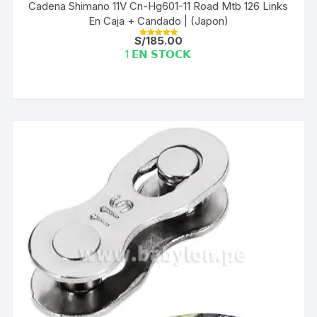
Cadena Shimano 11V Cn-Hg601-11 Road Mtb 126 Links
En Caja + Candado | (Japon)
S/
185.00
Valorado con
5.00
1 𝗘𝗡 𝗦𝗧𝗢𝗖𝗞
de 5