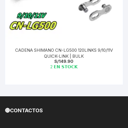
CADENA SHIMANO CN-LG500 120LINKS 9/10/11V
QUICK-LINK | BULK
S/
149.90
2 𝗘𝗡 𝗦𝗧𝗢𝗖𝗞
🔴CONTACTOS