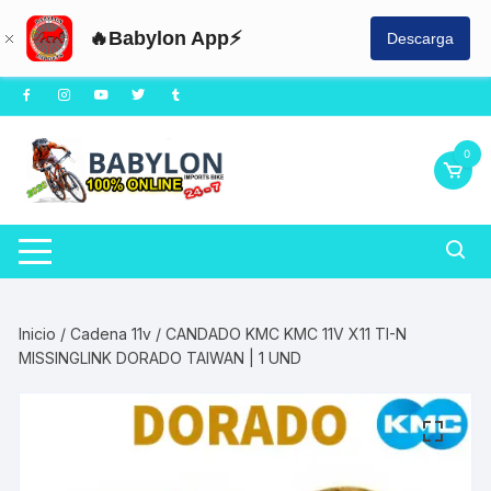
🔥Babylon App⚡
Descarga
Saltar
al
contenido
0
Inicio
/
Cadena 11v
/ CANDADO KMC KMC 11V X11 TI-N
MISSINGLINK DORADO TAIWAN | 1 UND