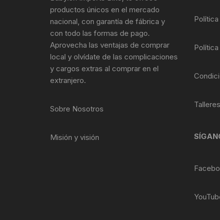
Tasas de Dirección
productos únicos en el mercado
Política
nacional, con garantía de fábrica y
Tubo de Asiento
con todo las formas de pago.
Aprovecha las ventajas de comprar
Política
local y olvídate de las complicaciones
y cargos extras al comprar en el
Condici
extranjero.
Tallere
Sobre Nosotros
SÍGAN
Misión y visión
Facebo
YouTub