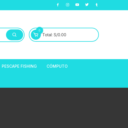
0
Total:
S/
0.00
PESCAPE FISHING
CÓMPUTO
ABLE
E LLANTAS
hort de Ciclismo
Manga Largas
EXTRACTOR DE
HORQUILLAS
fibra
ARA