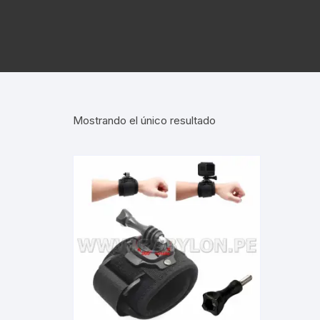
Cadenas de bicicleta
Can
Cable Freno Me
Camaras de Bicicleta
Cin
Desviadores de 
CORONAS DE PIÑON
Est
Extensor de Des
Mostrando el único resultado
Descarriladores
Fun
Lubricantes pa
Frenos Hidráulicos
Gri
Monoplatos
GRUPO SISTEMAS DE
Inf
TRANSMISION KIT
Radios de Bicic
Sus
Horquilla Suspenciones
Tapa de Orquilla
Luc
Masas Bocamasas
Tubeless
Par
Manillares Timones
Tapa De Bielas
Per