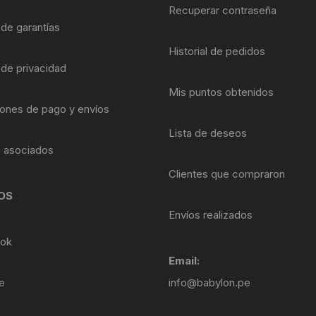
Shifter 9 Velocidades
Recuperar contraseña
OTRAS HERRAMI
 de garantías
Shifter 10 Velocidades
Historial de pedidos
 de privacidad
Shifter 11 Velocidades
Mis puntos obtenidos
ones de pago y envíos
Shifter 12 Velocidades
Lista de deseos
s asociados
Clientes que compraron
OS
Envíos realizados
ok
Email:
e
info@babylon.pe