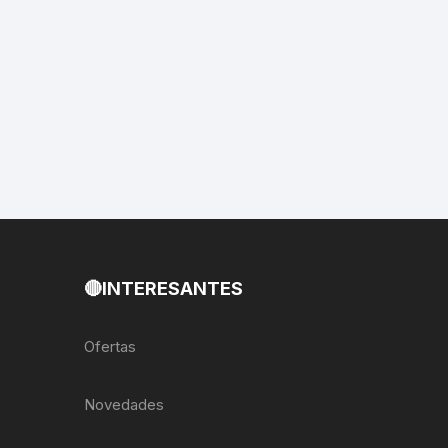
EXTRACTOR LLAVES PARA
MONOPLATOS
DENA
SION
S
RASAS
🔴INTERESANTES
AS
Ofertas
ADOR
Novedades
IJADORES