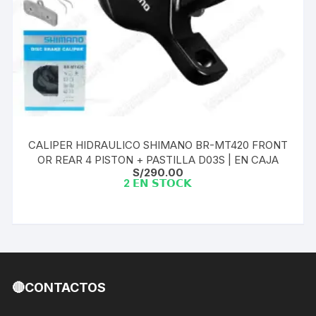
CALIPER HIDRAULICO SHIMANO BR-MT420 FRONT
OR REAR 4 PISTON + PASTILLA D03S | EN CAJA
S/
290.00
2 𝗘𝗡 𝗦𝗧𝗢𝗖𝗞
🔴CONTACTOS