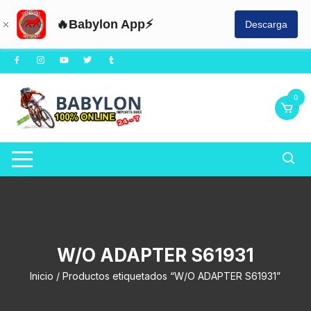
🔥Babylon App⚡
Descarga
Saltar
al
contenido
0
W/O ADAPTER S61931
Inicio
/ Productos etiquetados “W/O ADAPTER S61931”