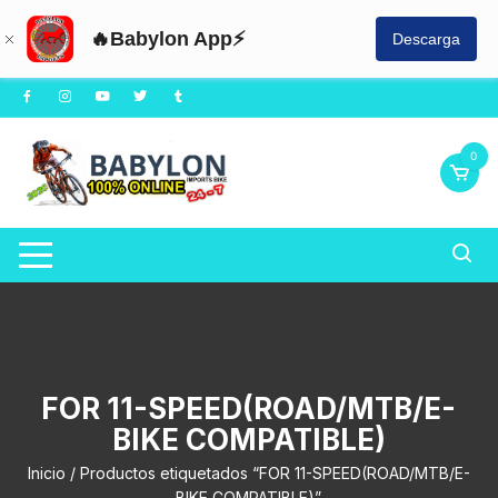
🔥Babylon App⚡
Descarga
Saltar
al
contenido
0
FOR 11-SPEED(ROAD/MTB/E-
BIKE COMPATIBLE)
Inicio
/ Productos etiquetados “FOR 11-SPEED(ROAD/MTB/E-
BIKE COMPATIBLE)”