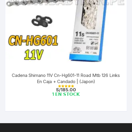
Cadena Shimano 11V Cn-Hg601-11 Road Mtb 126 Links
En Caja + Candado | (Japon)
S/
185.00
Valorado con
1 𝗘𝗡 𝗦𝗧𝗢𝗖𝗞
5.00
de 5