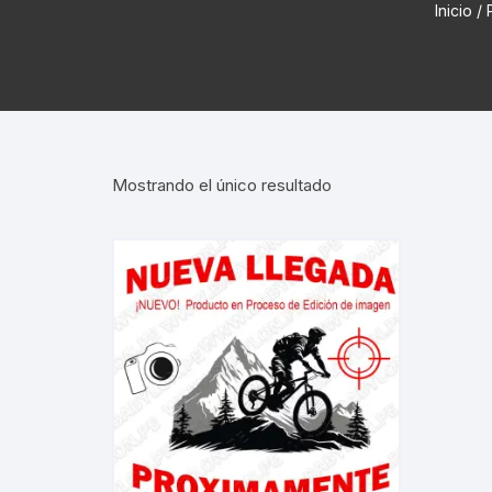
Inicio
/ 
Cadenas de bicicleta
Can
Cable Freno Me
Camaras de Bicicleta
Cin
Desviadores de 
CORONAS DE PIÑON
Est
Extensor de Des
Mostrando el único resultado
Descarriladores
Fun
Lubricantes pa
Frenos Hidráulicos
Gri
Monoplatos
GRUPO SISTEMAS DE
Inf
TRANSMISION KIT
Radios de Bicic
Sus
Horquilla Suspenciones
Tapa de Orquilla
Luc
Masas Bocamasas
Tubeless
Par
Manillares Timones
Tapa De Bielas
Per