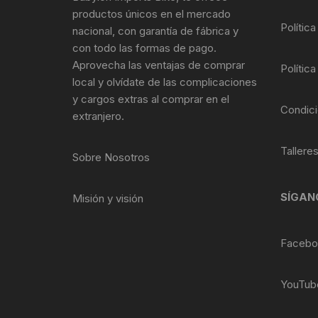
Tasas de Dirección
productos únicos en el mercado
de
Política
nacional, con garantía de fábrica y
producto
Tubo de Asiento
con todo las formas de pago.
Aprovecha las ventajas de comprar
Política
local y olvídate de las complicaciones
y cargos extras al comprar en el
Condici
extranjero.
Tallere
Sobre Nosotros
SÍGAN
Misión y visión
Facebo
YouTub