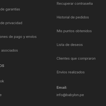
Shifter 9 Velocidades
Recuperar contraseña
OTRAS HERRAMI
 de garantías
Shifter 10 Velocidades
Historial de pedidos
 de privacidad
Shifter 11 Velocidades
Mis puntos obtenidos
ones de pago y envíos
Shifter 12 Velocidades
Lista de deseos
s asociados
Clientes que compraron
OS
Envíos realizados
ok
Email:
e
info@babylon.pe