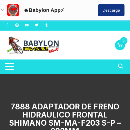
🔥Babylon App⚡
Descarga
Saltar
al
contenido
0
7888 ADAPTADOR DE FRENO
HIDRAULICO FRONTAL
SHIMANO SM-MA-F203 S-P –