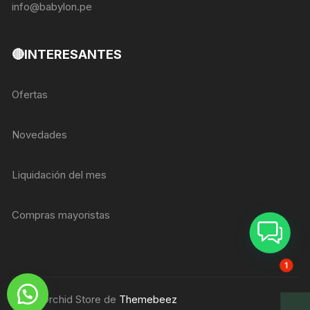
info@babylon.pe
🔴INTERESANTES
Ofertas
Novedades
Liquidación del mes
Compras mayoristas
ASESOR BREIZER
1
Tema Orchid Store de
Themebeez