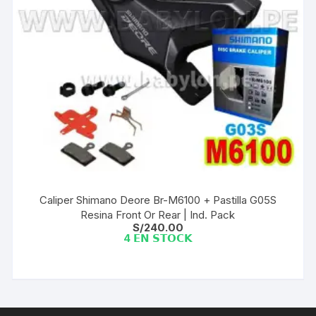
Caliper Shimano Deore Br-M6100 + Pastilla G05S
Resina Front Or Rear | Ind. Pack
S/
240.00
4 𝗘𝗡 𝗦𝗧𝗢𝗖𝗞