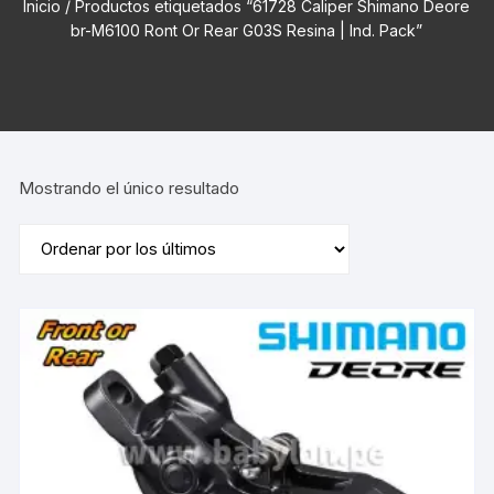
Inicio
/ Productos etiquetados “61728 Caliper Shimano Deore
br-M6100 Ront Or Rear G03S Resina | Ind. Pack”
Mostrando el único resultado