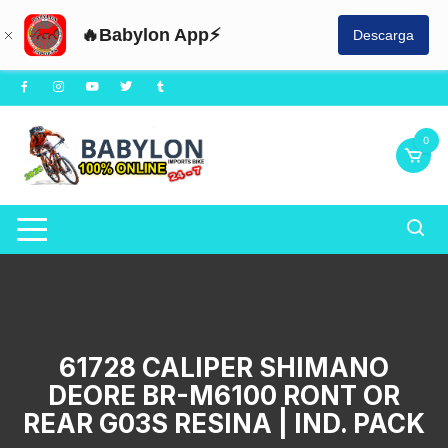
🔥Babylon App⚡
Descarga
Saltar
al
contenido
0
61728 CALIPER SHIMANO
DEORE BR-M6100 RONT OR
REAR G03S RESINA | IND. PACK