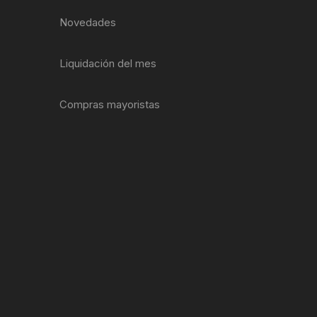
EXTRACTOR LLAVES PARA
Novedades
MONOPLATOS
DENA
SION
Liquidación del mes
S
Compras mayoristas
RASAS
AS
ADOR
IJADORES