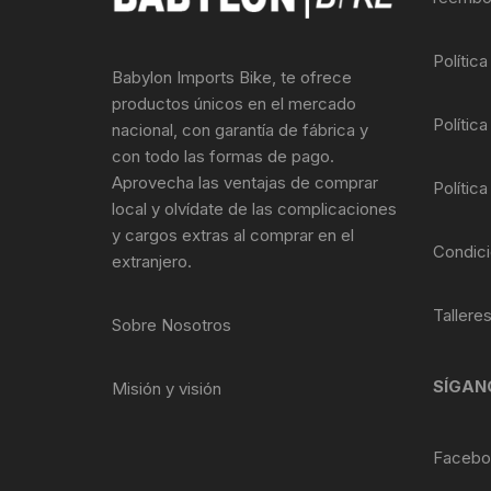
Llantas para Bicicletas
Pastillas de Fre
Per
Polític
Babylon Imports Bike, te ofrece
Pedales
Roldanas para D
Pal
productos únicos en el mercado
Política
nacional, con garantía de fábrica y
Piñones de Bicicleta
Pro
con todo las formas de pago.
Aprovecha las ventajas de comprar
Política
Potencias Stem
Por
local y olvídate de las complicaciones
y cargos extras al comprar en el
Plumillas Ejes
Tim
Condici
extranjero.
Radios de Bicicleta
Tallere
Sobre Nosotros
Rodajes
SÍGAN
Misión y visión
Rotores Discos
Shifter Cambios
Facebo