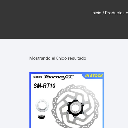
Cadenas de bicicleta
Can
Inicio
Cable Freno Me
/ Productos e
Camaras de Bicicleta
Cin
Desviadores de 
CORONAS DE PIÑON
Est
Extensor de Des
Descarriladores
Fun
Lubricantes pa
Mostrando el único resultado
Frenos Hidráulicos
Gri
Monoplatos
GRUPO SISTEMAS DE
Inf
TRANSMISION KIT
Radios de Bicic
Sus
Horquilla Suspenciones
Tapa de Orquilla
Luc
Masas Bocamasas
Tubeless
Par
Manillares Timones
Tapa De Bielas
Per