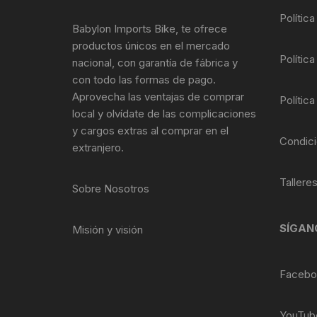
Tasas de Dirección
Polític
Babylon Imports Bike, te ofrece
Tubo de Asiento
productos únicos en el mercado
Política
nacional, con garantía de fábrica y
con todo las formas de pago.
Aprovecha las ventajas de comprar
Política
local y olvídate de las complicaciones
y cargos extras al comprar en el
Condici
extranjero.
Tallere
Sobre Nosotros
SÍGAN
Misión y visión
Facebo
YouTub