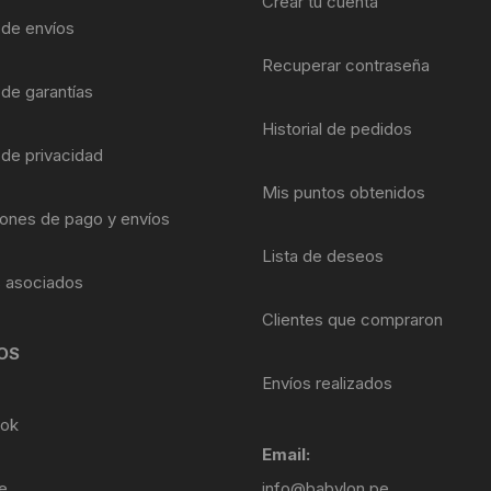
Crear tu cuenta
Shifter 9 Velocidades
a de envíos
OTRAS HERRAMI
Recuperar contraseña
Shifter 10 Velocidades
 de garantías
Shifter 11 Velocidades
Historial de pedidos
 de privacidad
Shifter 12 Velocidades
Mis puntos obtenidos
ones de pago y envíos
Lista de deseos
s asociados
Clientes que compraron
OS
Envíos realizados
ok
Email:
e
info@babylon.pe