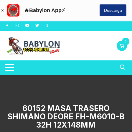
🔥Babylon App⚡
Descarga
Saltar
al
contenido
0
60152 MASA TRASERO
SHIMANO DEORE FH-M6010-B
32H 12X148MM