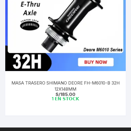
MASA TRASERO SHIMANO DEORE FH-M6010-B 32H
12X148MM
S/
185.00
1 𝗘𝗡 𝗦𝗧𝗢𝗖𝗞