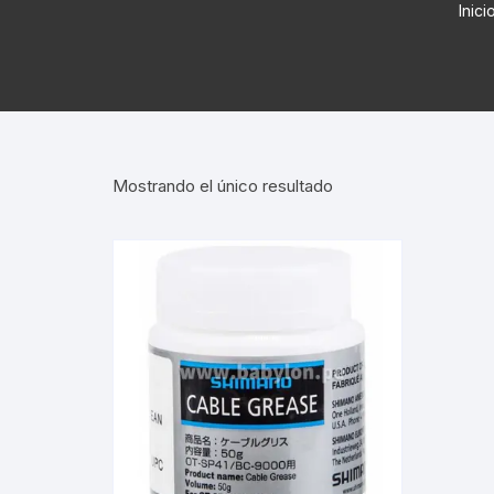
Inici
Cadenas de bicicleta
Can
Cable Freno Me
Camaras de Bicicleta
Cin
Desviadores de 
CORONAS DE PIÑON
Est
Extensor de Des
Mostrando el único resultado
Descarriladores
Fun
Lubricantes pa
Frenos Hidráulicos
Gri
Monoplatos
GRUPO SISTEMAS DE
Inf
TRANSMISION KIT
Radios de Bicic
Sus
Horquilla Suspenciones
Tapa de Orquilla
Luc
Masas Bocamasas
Tubeless
Par
Manillares Timones
Tapa De Bielas
Per