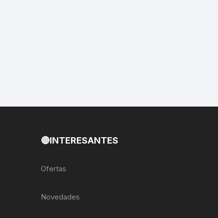
EXTRACTOR LLAVES PARA
MONOPLATOS
DENA
SION
S
RASAS
🔴INTERESANTES
AS
Ofertas
ADOR
Novedades
IJADORES