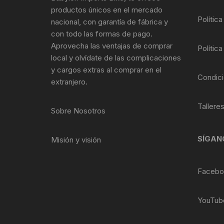
Tasas de Dirección
productos únicos en el mercado
Política
nacional, con garantía de fábrica y
Tubo de Asiento
con todo las formas de pago.
Aprovecha las ventajas de comprar
Política
local y olvídate de las complicaciones
y cargos extras al comprar en el
Condici
extranjero.
Tallere
Sobre Nosotros
SÍGAN
Misión y visión
Facebo
YouTub