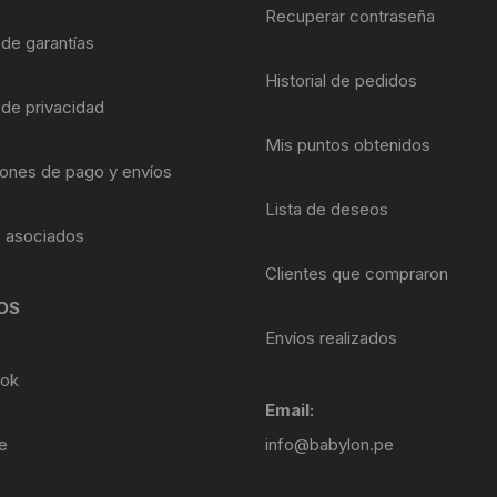
Shifter 9 Velocidades
Recuperar contraseña
OTRAS HERRAMI
 de garantías
Shifter 10 Velocidades
Historial de pedidos
 de privacidad
Shifter 11 Velocidades
Mis puntos obtenidos
ones de pago y envíos
Shifter 12 Velocidades
Lista de deseos
s asociados
Clientes que compraron
OS
Envíos realizados
ok
Email:
e
info@babylon.pe