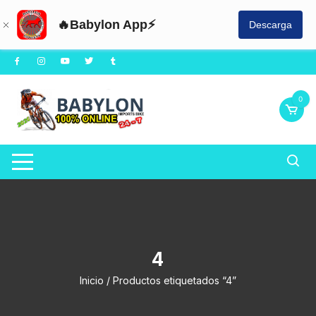
🔥Babylon App⚡
Descarga
Saltar
al
contenido
0
4
Inicio
/ Productos etiquetados “4”