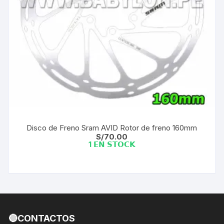
Disco de Freno Sram AVID Rotor de freno 160mm
S/
70.00
1 𝗘𝗡 𝗦𝗧𝗢𝗖𝗞
🔴CONTACTOS