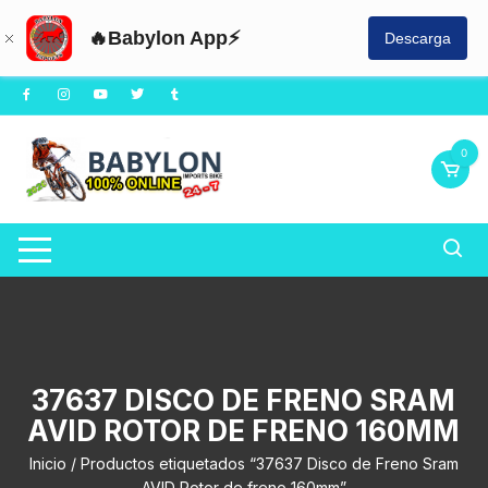
🔥Babylon App⚡
Descarga
Saltar
al
contenido
0
37637 DISCO DE FRENO SRAM
AVID ROTOR DE FRENO 160MM
Inicio
/ Productos etiquetados “37637 Disco de Freno Sram
AVID Rotor de freno 160mm”