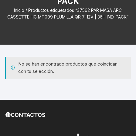
PACK
Inicio
/ Productos etiquetados “37562 PAR MASA ARC
CASSETTE HG MT009 PLUMILLA QR 7-12V | 36H IND. PACK”
No se han encontrado productos que coincidan
con tu selección.
🔴CONTACTOS