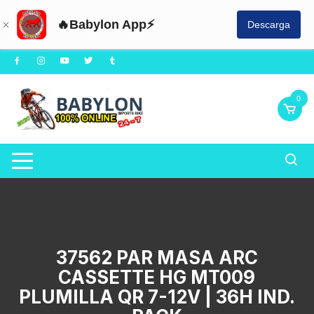
🔥Babylon App⚡
Descarga
Saltar
al
contenido
0
37562 PAR MASA ARC
CASSETTE HG MT009
PLUMILLA QR 7-12V | 36H IND.