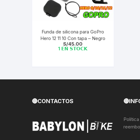
Llantas para Bicicletas
Pastillas de Fre
Per
Pedales
Roldanas para D
Pal
Funda de silicona para GoPro
Hero 12 11 10 Con tapa – Negro
Piñones de Bicicleta
Pro
S/
45.00
1 𝗘𝗡 𝗦𝗧𝗢𝗖𝗞
Potencias Stem
Por
Plumillas Ejes
Tim
Radios de Bicicleta
Rodajes
🔴CONTACTOS
🔴INF
Rotores Discos
Polític
reembo
Shifter Cambios