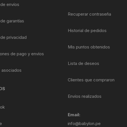
Shifter 9 Velocidades
a de envíos
OTRAS HERRAMI
Recuperar contraseña
Shifter 10 Velocidades
 de garantías
Historial de pedidos
Shifter 11 Velocidades
 de privacidad
Shifter 12 Velocidades
Mis puntos obtenidos
ones de pago y envíos
Lista de deseos
s asociados
Clientes que compraron
OS
Envíos realizados
ok
Email:
e
info@babylon.pe