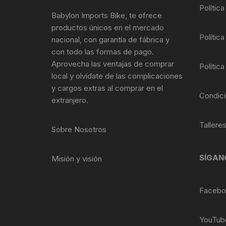
Tasas de Dirección
Polític
Babylon Imports Bike, te ofrece
productos únicos en el mercado
Tubo de Asiento
Política
nacional, con garantía de fábrica y
con todo las formas de pago.
Aprovecha las ventajas de comprar
Política
local y olvídate de las complicaciones
y cargos extras al comprar en el
Condici
extranjero.
Tallere
Sobre Nosotros
SÍGAN
Misión y visión
Facebo
YouTub