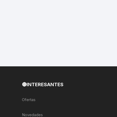
EXTRACTOR LLAVES PARA
MONOPLATOS
DENA
SION
S
RASAS
AS
🔴INTERESANTES
ADOR
Ofertas
IJADORES
Novedades