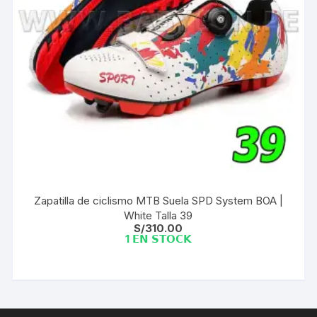
Zapatilla de ciclismo MTB Suela SPD System BOA |
White Talla 39
S/
310.00
1 𝗘𝗡 𝗦𝗧𝗢𝗖𝗞