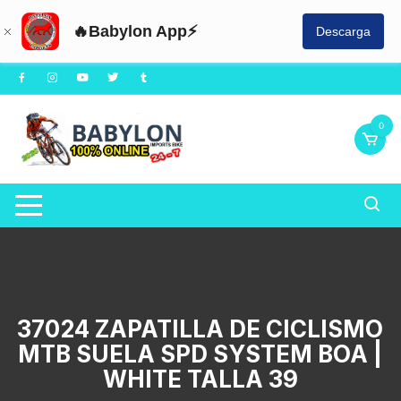
🔥Babylon App⚡
Descarga
Saltar
al
contenido
0
37024 ZAPATILLA DE CICLISMO
MTB SUELA SPD SYSTEM BOA |
WHITE TALLA 39