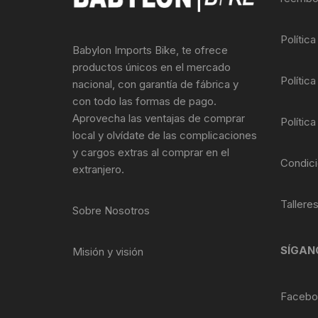
Llantas para Bicicletas
Pastillas de Fre
Per
Polític
Babylon Imports Bike, te ofrece
Pedales
Roldanas para D
Pal
productos únicos en el mercado
Política
nacional, con garantía de fábrica y
Piñones de Bicicleta
Pro
con todo las formas de pago.
Aprovecha las ventajas de comprar
Política
Potencias Stem
Por
local y olvídate de las complicaciones
y cargos extras al comprar en el
Plumillas Ejes
Tim
Condici
extranjero.
Radios de Bicicleta
Tallere
Sobre Nosotros
Rodajes
SÍGAN
Misión y visión
Rotores Discos
Shifter Cambios
Facebo