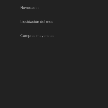
EXTRACTOR LLAVES PARA
Novedades
MONOPLATOS
DENA
SION
Liquidación del mes
S
Compras mayoristas
RASAS
AS
ADOR
IJADORES