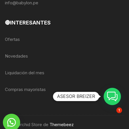
info@babylon.pe
🔴INTERESANTES
Ofertas
Novedades
Liquidación del mes
Compras mayoristas
ASESOR BREIZER
1
Tema Orchid Store de
Themebeez