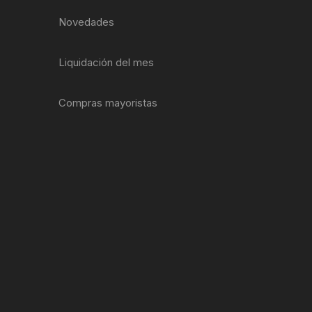
EXTRACTOR LLAVES PARA
Novedades
MONOPLATOS
DENA
SION
Liquidación del mes
S
Compras mayoristas
RASAS
AS
ADOR
IJADORES