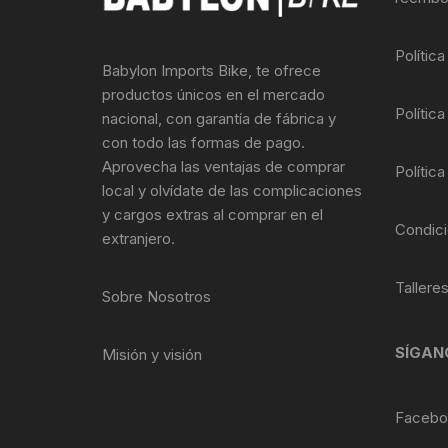
Llantas para Bicicletas
Pastillas de Fre
Per
Polític
Babylon Imports Bike, te ofrece
Pedales
Roldanas para D
Pal
productos únicos en el mercado
Política
nacional, con garantía de fábrica y
Piñones de Bicicleta
Pro
con todo las formas de pago.
Aprovecha las ventajas de comprar
Política
Potencias Stem
Por
local y olvídate de las complicaciones
y cargos extras al comprar en el
Plumillas Ejes
Tim
Condici
extranjero.
Radios de Bicicleta
Tallere
Sobre Nosotros
Rodajes
SÍGAN
Misión y visión
Rotores Discos
Shifter Cambios
Facebo