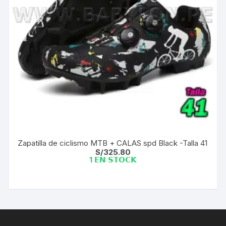
Zapatilla de ciclismo MTB + CALAS spd Black -Talla 41
S/
325.80
1 𝗘𝗡 𝗦𝗧𝗢𝗖𝗞