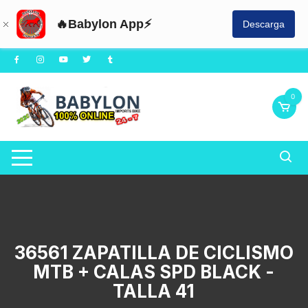
🔥Babylon App⚡
Descarga
Saltar
al
contenido
0
36561 ZAPATILLA DE CICLISMO
MTB + CALAS SPD BLACK -
TALLA 41