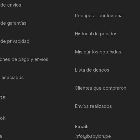
Shifter 9 Velocidades
a de envíos
OTRAS HERRAMI
Recuperar contraseña
Shifter 10 Velocidades
 de garantías
Historial de pedidos
Shifter 11 Velocidades
 de privacidad
Shifter 12 Velocidades
Mis puntos obtenidos
ones de pago y envíos
Lista de deseos
s asociados
Clientes que compraron
OS
Envíos realizados
ok
Email:
e
info@babylon.pe