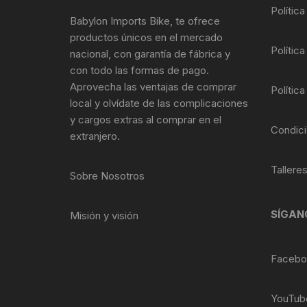
Tasas de Dirección
Polític
Babylon Imports Bike, te ofrece
productos únicos en el mercado
Tubo de Asiento
Política
nacional, con garantía de fábrica y
con todo las formas de pago.
Aprovecha las ventajas de comprar
Política
local y olvídate de las complicaciones
y cargos extras al comprar en el
Condici
extranjero.
Tallere
Sobre Nosotros
SÍGAN
Misión y visión
Facebo
YouTub