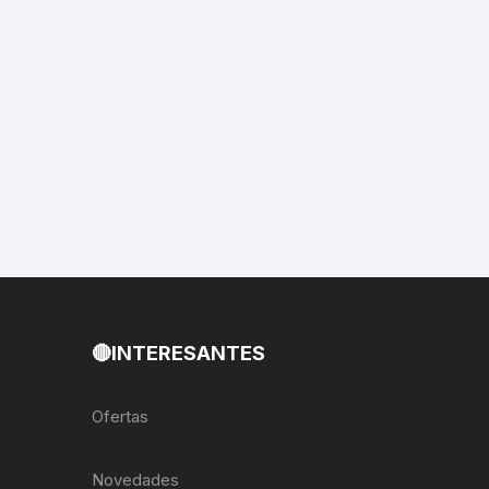
EXTRACTOR LLAVES PARA
MONOPLATOS
DENA
SION
S
RASAS
AS
🔴INTERESANTES
ADOR
Ofertas
IJADORES
Novedades