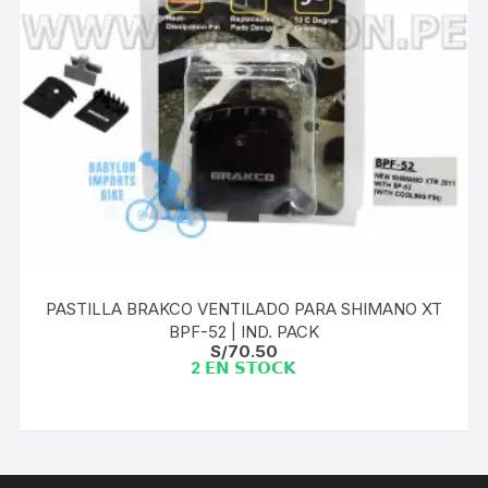
PASTILLA BRAKCO VENTILADO PARA SHIMANO XT
BPF-52 | IND. PACK
S/
70.50
2 𝗘𝗡 𝗦𝗧𝗢𝗖𝗞