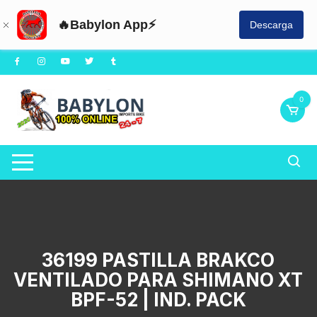
🔥Babylon App⚡
Descarga
Saltar
al
contenido
0
36199 PASTILLA BRAKCO
VENTILADO PARA SHIMANO XT
BPF-52 | IND. PACK