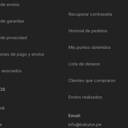
Shifter 9 Velocidades
a de envíos
OTRAS HERRAMI
Recuperar contraseña
Shifter 10 Velocidades
 de garantías
Historial de pedidos
Shifter 11 Velocidades
 de privacidad
Shifter 12 Velocidades
Mis puntos obtenidos
ones de pago y envíos
Lista de deseos
s asociados
Clientes que compraron
OS
Envíos realizados
ok
Email:
e
info@babylon.pe