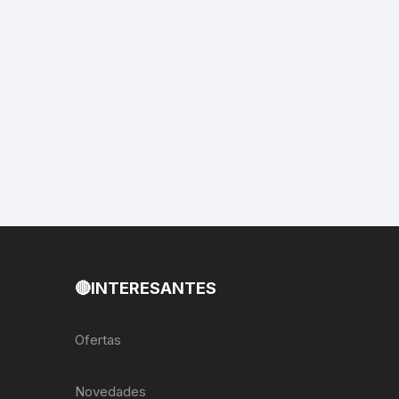
EXTRACTOR LLAVES PARA
MONOPLATOS
DENA
SION
S
RASAS
AS
🔴INTERESANTES
ADOR
Ofertas
IJADORES
Novedades