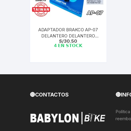
Llantas para Bicicletas
Pastillas de Fre
Per
Pedales
Roldanas para D
Pal
ADAPTADOR BRAKCO AP-07
DELANTERO DELANTERO
Piñones de Bicicleta
Pro
S/
30.50
180mm XT (1 UND)
4 𝗘𝗡 𝗦𝗧𝗢𝗖𝗞
Potencias Stem
Por
Plumillas Ejes
Tim
Radios de Bicicleta
Rodajes
🔴CONTACTOS
🔴INF
Rotores Discos
Polític
reembo
Shifter Cambios