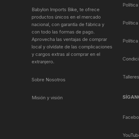
Tasas de Dirección
Polític
Babylon Imports Bike, te ofrece
productos únicos en el mercado
Tubo de Asiento
Política
nacional, con garantía de fábrica y
con todo las formas de pago.
Aprovecha las ventajas de comprar
Política
local y olvídate de las complicaciones
y cargos extras al comprar en el
Condici
extranjero.
Tallere
Sobre Nosotros
SÍGAN
Misión y visión
Facebo
YouTub